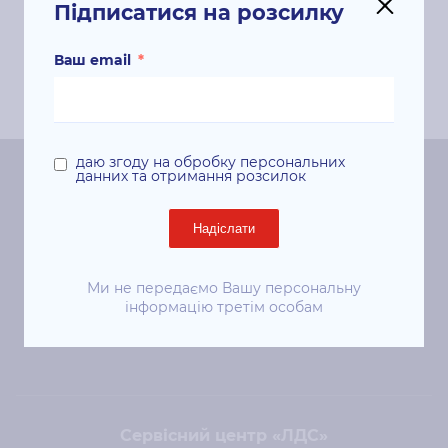
Підписатися на розсилку
Ваш email
*
даю згоду на обробку персональних
данних та отримання розсилок
Центральний офіс «ЛДС»
Надіслати
Київ, 01024, вул. Євгена Чикаленка (Пушкінська), 41
ст. м. «Площа Українських Героїв»
Ми не передаємо Вашу персональну
інформацію третім особам
+38 (044) 344-50-85
sale@lds.com.ua
Сервісний центр «ЛДС»