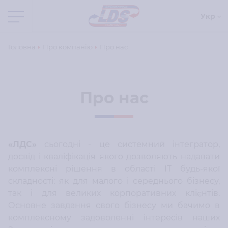
Укр
Головна
Про компанію
Про нас
Про нас
«ЛДС»
сьогодні - це системний інтегратор,
досвід і кваліфікація якого дозволяють надавати
комплексні рішення в області ІТ будь-якої
складності: як для малого і середнього бізнесу,
так і для великих корпоративних клієнтів.
Основне завдання свого бізнесу ми бачимо в
комплексному задоволенні інтересів наших