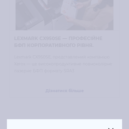
LEXMARK CX950SE — ПРОФЕСІЙНЕ
БФП КОРПОРАТИВНОГО РІВНЯ.
Lexmark CX950SE, представлений компанією
Xerox — це високопродуктивне повноколірне
лазерне БФП формату SRA3
Дізнатися більше