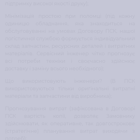
підтримку високої якості друку);
Мінімізація простою при поломці (під кожну
одиницю обладнання, яка знаходиться на
обслуговуванні на умовах Договору ПСК, нашої
логістичної службою формується індивідуальний
склад запчастин, ресурсних деталей і витратних
матеріалів. Сервісний інженер чітко прогнозує
всі потреби техніки і своєчасно здійснює
доставку і заміну всього необхідного);
Що використовують інженери? (В ПСК
використовуються тільки оригінальні витратні
матеріали та запчастини від виробника);
Прогнозування витрат (зафіксована в Договорі
ПСК вартість копії, дозволяє Замовнику
здійснювати, як оперативне, так довгострокове
(стратегічне) планування витрат виходячи з
потреб);