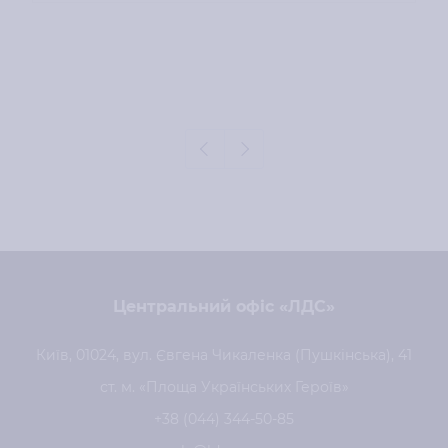
Центральний офіс «ЛДС»
Київ, 01024, вул. Євгена Чикаленка (Пушкінська), 41
ст. м. «Площа Українських Героїв»
+38 (044) 344-50-85