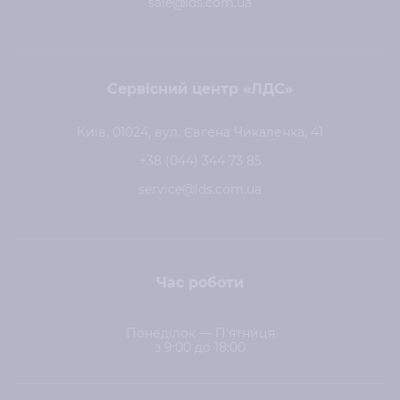
sale@lds.com.ua
Сервісний центр «ЛДС»
Київ, 01024, вул. Євгена Чикаленка, 41
+38 (044) 344 73 85
service@lds.com.ua
Час роботи
Понеділок — П'ятниця
з 9:00 до 18:00