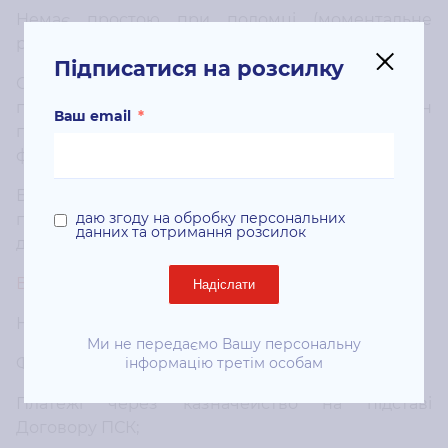
Немає простою при поломці (моментальне
реагування сервісних інженерів);
Підписатися на розсилку
Оплата згідно з Договором (не потрібно
постійно звітувати перед керівництвом, за кожен
Ваш email
*
платіж, пов'язаний з підтриманням
функціонування апарату);
Безкоштовна консультація (якщо виникнуть
даю згоду на обробку персональних
проблеми з мережею, наші фахівці завжди
данних та отримання розсилок
допоможуть з вирішенням).
ВАЖЛИВО!
для Працівника Бюджетної сфери:
Надіслати
Надійність і безперебійна робота пристрою;
Ми не передаємо Вашу персональну
інформацію третім особам
Фіксування витрат;
Платежі через казначейство на підставі
Договору ПСК;