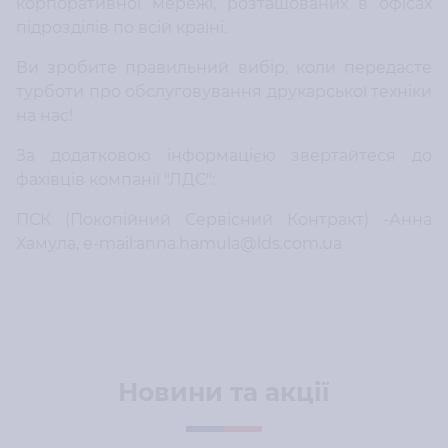
корпоративної мережі, розташованих в офісах
підрозділів по всій країні.
Ви зробите правильний вибір, коли передасте
турботи про обслуговування друкарської техніки
на нас!
За додатковою інформацією звертайтеся до
фахівців компанії "ЛДС":
ПСК (Покопійний Сервісний Контракт) -Анна
Хамула, e-mail:anna.hamula@lds.com.ua
Новини та акції