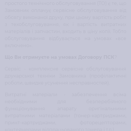
простого технічного обслуговування (ТО) є те, що
Замовник оплачує сервісне обслуговування від
обсягу виконаної друку, при цьому вартість робіт
з техобслуговування, як і вартість витратних
матеріалів і запчастин, входить в ціну копії. Тобто
обслуговування відбувається на умовах «все
включено».
Що Ви отримуєте на умовах Договору ПСК
?
Сервіс - комплексне сервісне обслуговування
друкарської техніки Замовника (профілактичні
роботи, швидке усунення несправностей).
Витратні матеріали - забезпечення всіма
необхідними для безперебійного
функціонування апарату оригінальними
витратними матеріалами (тонер-картриджами,
принт-картриджами, фоторецепторами,
контейнерами відпрацьованого тонера і т.д.)