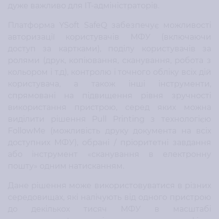
дуже важливо для ІТ-адміністраторів.
Платформа YSoft SafeQ забезпечує можливості
авторизації користувачів МФУ (включаючи
доступ за картками), поділу користувачів за
ролями (друк, копіювання, сканування, робота з
кольором і т.д), контролю і точного обліку всіх дій
користувача, а також інші інструменти,
спрямовані на підвищення рівня зручності
використання пристрою, серед яких можна
виділити рішення Pull Printing з технологією
FollowMe (можливість друку документа на всіх
доступних МФУ), обрані / пріоритетні завдання
або інструмент «сканування в електронну
пошту» одним натисканням.
Дане рішення може використовуватися в різних
середовищах, які налічують від одного пристрою
до декількох тисяч МФУ в масштабі