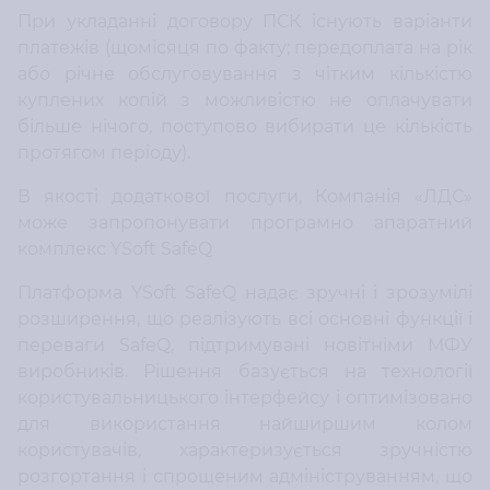
При укладанні договору ПСК існують варіанти
платежів (щомісяця по факту; передоплата на рік
або річне обслуговування з чітким кількістю
куплених копій з можливістю не оплачувати
більше нічого, поступово вибирати це кількість
протягом періоду).
В якості додаткової послуги, Компанія «ЛДС»
може запропонувати програмно апаратний
комплекс YSoft SafeQ
Платформа YSoft SafeQ надає зручні і зрозумілі
розширення, що реалізують всі основні функції і
переваги SafeQ, підтримувані новітніми МФУ
виробників. Рішення базується на технології
користувальницького інтерфейсу і оптимізовано
для використання найширшим колом
користувачів, характеризується зручністю
розгортання і спрощеним адмініструванням, що