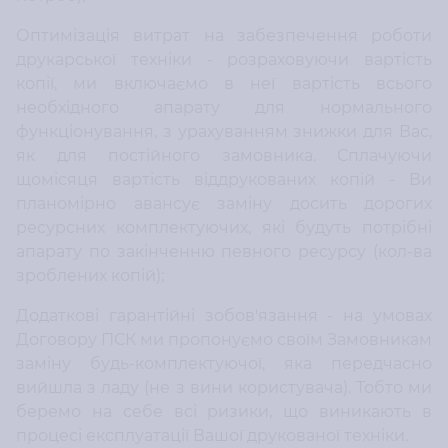
Оптимізація витрат на забезпечення роботи
друкарської техніки - розраховуючи вартість
копії, ми включаємо в неї вартість всього
необхідного апарату для нормального
функціонування, з урахуванням знижки для Вас,
як для постійного замовника. Сплачуючи
щомісяця вартість віддрукованих копій - Ви
планомірно авансує заміну досить дорогих
ресурсних комплектуючих, які будуть потрібні
апарату по закінченню певного ресурсу (кол-ва
зроблених копій);
Додаткові гарантійні зобов'язання - на умовах
Договору ПСК ми пропонуємо своїм Замовникам
заміну будь-комплектуючої, яка передчасно
вийшла з ладу (не з вини користувача). Тобто ми
беремо на себе всі ризики, що виникають в
процесі експлуатації Вашої друкованої техніки.