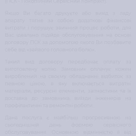
(ПСК - Покопійний Сервісний Контракт).
Якщо Ви багато друкуєте або вихід з ладу
апарату тягне за собою додаткові фінансові
витрати і порушує звичний процес роботи, для
Вас ідеально підійде обслуговування на основі
договору ПСК за допомогою якого Ви позбавите
себе від «зайвого головного болю».
Такий вид договору передбачає оплату за
виготовлену копію. Замовник оплачує кожен
вироблений на своєму обладнанні відбиток за
певною ціною, в яку включається витратні
матеріали, ресурсні елементи, запчастини та їх
доставка до замовника, виїзди інженерів на
профілактичні та ремонтні роботи.
Дана послуга є найбільш прогресивною на
сьогоднішній день формою сервісного
обслуговування. Основною відмінністю її від