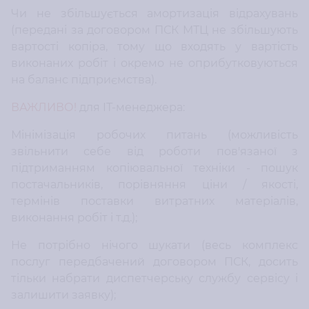
Чи не збільшується амортизація відрахувань
(передані за договором ПСК МТЦ не збільшують
вартості копіра, тому що входять у вартість
виконаних робіт і окремо не оприбутковуються
на баланс підприємства).
ВАЖЛИВО!
для ІТ-менеджера:
Мінімізація робочих питань (можливість
звільнити себе від роботи пов'язаної з
підтриманням копіювальної техніки - пошук
постачальників, порівняння ціни / якості,
термінів поставки витратних матеріалів,
виконання робіт і т.д.);
Не потрібно нічого шукати (весь комплекс
послуг передбачений договором ПСК, досить
тільки набрати диспетчерську службу сервісу і
залишити заявку);