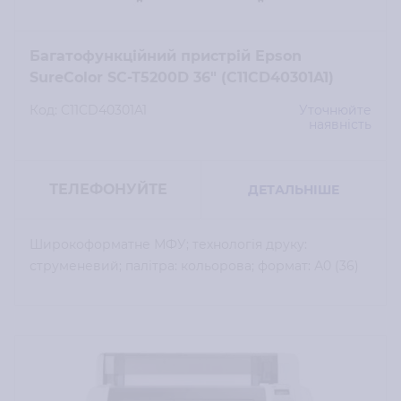
Багатофункційний пристрій Epson
SureColor SC-T5200D 36" (C11CD40301A1)
Код: C11CD40301A1
Уточнюйте
наявність
ТЕЛЕФОНУЙТЕ
ДЕТАЛЬНІШЕ
Широкоформатне МФУ; технологія друку:
струменевий; палітра: кольорова; формат: А0 (36)