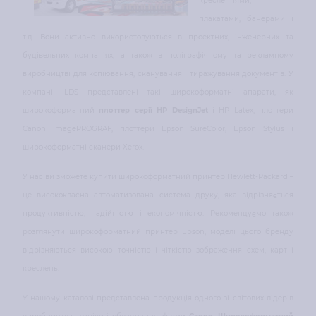
кресленнями,
плакатами, банерами і
т.д. Вони активно використовуються в проектних, інженерних та
будівельних компаніях, а також в поліграфічному та рекламному
виробництві для копіювання, сканування і тиражування документів. У
компанії LDS представлені такі широкоформатні апарати, як
широкоформатний
плоттер серії НР DesignJet
і HP Latex, плоттери
Canon imagePROGRAF, плоттери Epson SureColor, Epson Stylus і
широкоформатні сканери Xerox.
У нас ви зможете купити широкоформатний принтер Hewlett-Packard –
це висококласна автоматизована система друку, яка відрізняється
продуктивністю, надійністю і економічністю. Рекомендуємо також
розглянути широкоформатний принтер Epson, моделі цього бренду
відрізняються високою точністю і чіткістю зображення схем, карт і
креслень.
У нашому каталозі представлена продукція одного зі світових лідерів