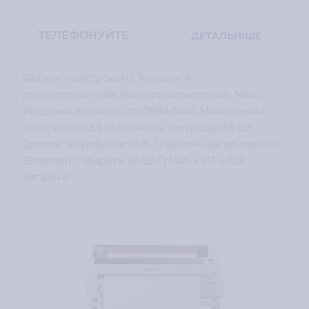
ТЕЛЕФОНУЙТЕ
ДЕТАЛЬНІШЕ
Формат пристрою:A0; Технологія
друку:струменева; Кольори:кольоровий; Макс.
Роздільна здатність, dpi:2880x1440; Мінімальний
обсяг краплі:3.5 pl; Кількість картриджів:5 шт;
Дротові інтерфейси:USB, Підключення до мережі
(Ethernet); Габарити (ВхШхГ):1405 х 813 х 1128;
Вага:84 кг;