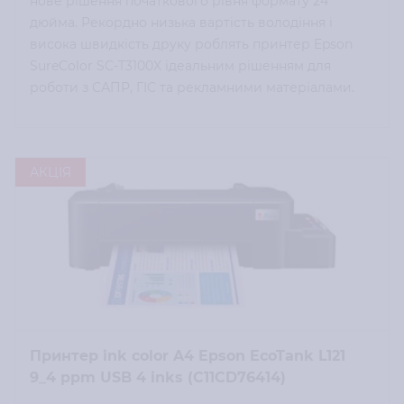
нове рішення початкового рівня формату 24
дюйма. Рекордно низька вартість володіння і
висока швидкість друку роблять принтер Epson
SureColor SC-T3100X ідеальним рішенням для
роботи з САПР, ГІС та рекламними матеріалами.
АКЦІЯ
Принтер ink color A4 Epson EcoTank L121
9_4 ppm USB 4 inks (C11CD76414)