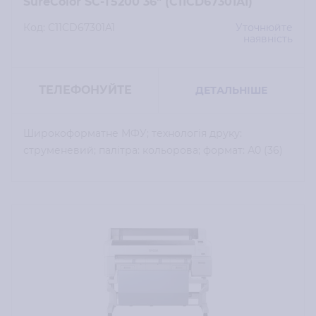
SureColor SC-T5200 36" (C11CD67301A1)
Код: C11CD67301A1
Уточнюйте
наявність
ТЕЛЕФОНУЙТЕ
ДЕТАЛЬНІШЕ
Широкоформатне МФУ; технологія друку:
струменевий; палітра: кольорова; формат: А0 (36)