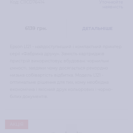
Код: C11CD76414
Уточнюйте
наявність
6139
грн.
ДЕТАЛЬНІШЕ
Epson L121 - найдоступніший і компактний принтер
серії «Фабрика друку». Замість картриджів
пристрій використовує вбудовані чорнильні
ємності, завдяки чому досягається рекордно
низька собівартість відбитка. Модель L121 -
оптимальне рішення для тих, кому необхідна
економічна і якісний друк кольорових і чорно-
білих документів.
АКЦІЯ