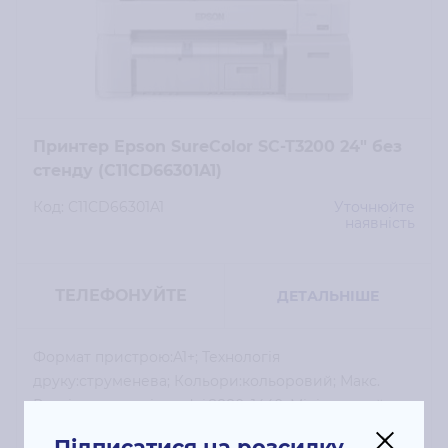
Принтер Epson SureColor SC-T3200 24" без
стенду (C11CD66301A1)
Код: C11CD66301A1
Уточнюйте
наявність
ТЕЛЕФОНУЙТЕ
ДЕТАЛЬНІШЕ
Формат пристрою:A1+; Технологія
друку:струменева; Кольори:кольоровий; Макс.
Роздільна здатність, dpi:2880x1440; Мінімальний
обсяг краплі:3.5 pl; Кількість картриджів:5 шт;
Підписатися на розсилку