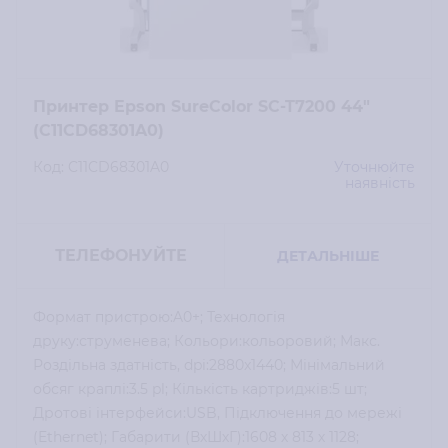
Принтер Epson SureColor SC-T7200 44"
(C11CD68301A0)
Код: C11CD68301A0
Уточнюйте
наявність
ТЕЛЕФОНУЙТЕ
ДЕТАЛЬНІШЕ
Формат пристрою:A0+; Технологія
друку:струменева; Кольори:кольоровий; Макс.
Роздільна здатність, dpi:2880x1440; Мінімальний
обсяг краплі:3.5 pl; Кількість картриджів:5 шт;
Дротові інтерфейси:USB, Підключення до мережі
(Ethernet); Габарити (ВхШхГ):1608 х 813 х 1128;