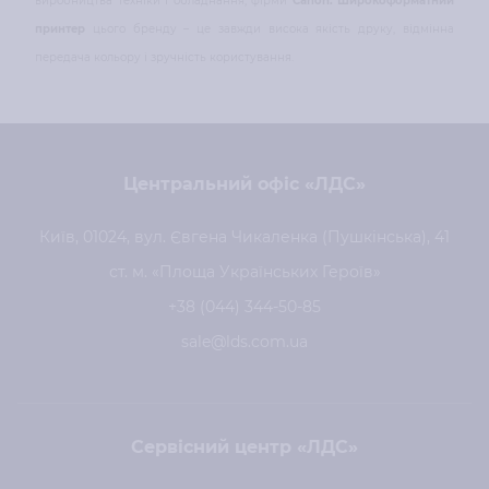
виробництва техніки і обладнання, фірми
Canon. Широкоформатний
принтер
цього бренду – це завжди висока якість друку, відмінна
передача кольору і зручність користування.
Центральний офіс «ЛДС»
Київ, 01024, вул. Євгена Чикаленка (Пушкінська), 41
ст. м. «Площа Українських Героїв»
+38 (044) 344-50-85
sale@lds.com.ua
Сервісний центр «ЛДС»