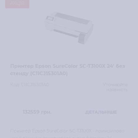
Від дешевих до дорогих
Від дорогих до дешевих
Спочатку топові
Спочатку нові
АКЦІЯ
Принтер Epson SureColor SC-T3100X 24' без
стенду (C11CJ15301A0)
Код: C11CJ15301A0
Уточнюйте
наявність
132559
грн.
ДЕТАЛЬНІШЕ
Принтер Epson SureColor SC-T3100X - принципово