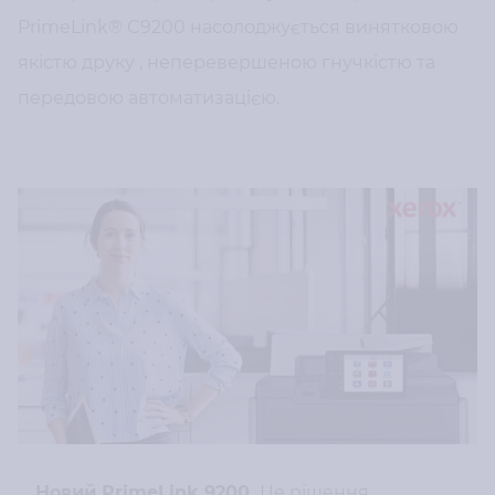
PrimeLink® C9200 насолоджується винятковою
якістю друку , неперевершеною гнучкістю та
передовою автоматизацією.
Новий PrimeLink 9200
.
Це рішення