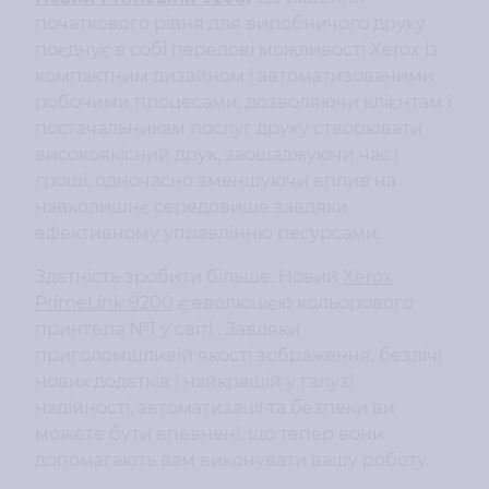
початкового рівня для виробничого друку
поєднує в собі передові можливості Xerox із
компактним дизайном і автоматизованими
робочими процесами, дозволяючи клієнтам і
постачальникам послуг друку створювати
високоякісний друк, заощаджуючи час і
гроші, одночасно зменшуючи вплив на
навколишнє середовище завдяки
ефективному управлінню ресурсами.
Здатність зробити більше. Новий
Xerox
PrimeLink 9200
є еволюцією кольорового
принтера №1 у світі . Завдяки
приголомшливій якості зображення, безлічі
нових додатків і найкращій у галузі
надійності, автоматизації та безпеки ви
можете бути впевнені, що тепер вони
допомагають вам виконувати вашу роботу.