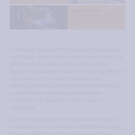
Ніколи не припиняйте творити. Наважтеся
на більше: лінійка принтерів Xerox PrimeLink
допоможе вам виконати свої обіцянки.
Завдяки розширеній автоматизації , робочим
процесам на основі EFI-сервера, які
підвищують продуктивність кольорового та
чорно-білого принтера, і винятковій
надійності, ці принтери ніколи вас не
підведуть.
І можна продовжувати творити. Крім того, з
технологією Xerox Adaptive CMYK Plus у вас є
більше свободи для дослідження, більше