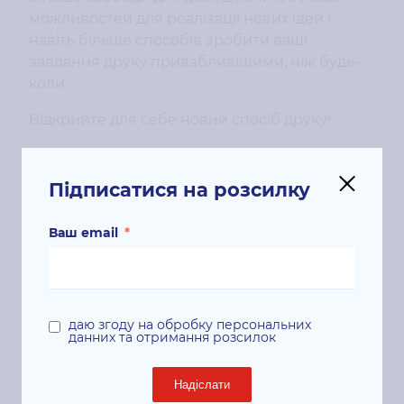
можливостей для реалізації нових ідей і
навіть більше способів зробити ваші
завдання друку привабливішими, ніж будь-
коли.
Відкрийте для себе новий спосіб друку!
Він не просто друкує. Xerox PrimeLink — ваш
персональний помічник завдяки технології
Підписатися на розсилку
ConnectKey.
Ваш email
*
Підключивши свій принтер Xerox PrimeLink
до провідних програм через галерею
додатків Xerox, ви можете автоматизувати
складні завдання, створюючи продуктивні
робочі процеси без помилок.
даю згоду на обробку персональних
данних та отримання розсилок
Надіслати