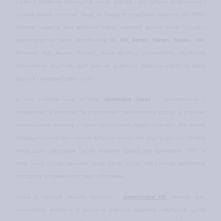
Один з головних принципів нашої роботи - доступний асортимент і
гнучка цінова політика. Якщо ви бажаєте придбати принтер або БФП,
каталог надасть вам великий вибір моделей різних конфігурацій і
характеристик таких виробників як
HP, Xerox, Сanon, Epson, OKI
.
Залежно від ваших потреб, наші фахівці допоможуть підібрати
оптимальне рішення, щоб вам не довелося переплачувати за зайві
функції і незатребувані опції.
У нас найповніший каталог
принтерів Xerox
- монохромних і
кольорових, з лазерної та струминної технологіями друку, з різними
показниками дозволу і характеристиками продуктивності. Ми також
продаємо тільки оригінальні витратні матеріали (картриджі НР, тонери
Xerox, драм картриджі Canon, чорнила Epson) для принтерів і БФП, в
тому числі кращу офісний папір Xerox, Сanon, HP і якісну фотопапір
для друку яскравих красивих зображень.
Одна з позицій нашого каталогу -
комп'ютери HP
, каталог дає
можливість вибрати з десятків новітніх моделей ноутбуків цього