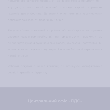
популярного світового бренду. У нас також можна придбати міні-
ноутбуки, каталог нашої компанії пропонує гідний асортимент
гаджетів цього формату. Детальний опис технічних характеристик
допоможе вам зробити правильний вибір.
Якщо ваш бізнес пов'язаний з торгівлею або необхідністю маркування
окремих товарів, вам необхідний принтер для друку наклейок. У нас
ви знайдете сучасні функціональні моделі, компактні і портативні, які
можна використовувати стаціонарно і при необхідності переносити в
потрібне місце.
Роблячи покупки в нашій компанії, ви отримуєте кваліфікований
сервіс і гарантійну підтримку.
Центральний офіс «ЛДС»