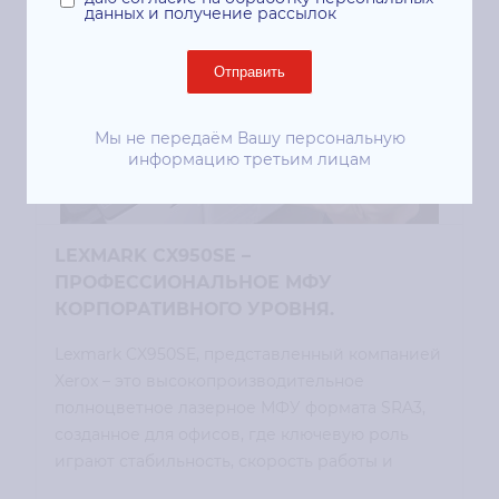
данных и получение рассылок
Отправить
Мы не передаём Вашу персональную
информацию третьим лицам
LEXMARK CX950SE –
ПРОФЕССИОНАЛЬНОЕ МФУ
КОРПОРАТИВНОГО УРОВНЯ.
Lexmark CX950SE, представленный компанией
Xerox – это высокопроизводительное
полноцветное лазерное МФУ формата SRA3,
созданное для офисов, где ключевую роль
играют стабильность, скорость работы и