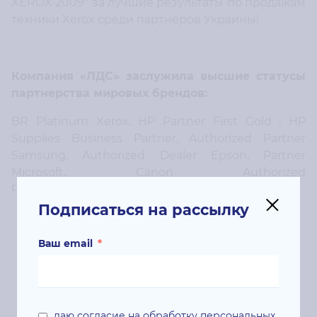
XEROX 2009" за лучшие результаты по продажам
техники Xerox среди партнеров Украины!
Компания «ЛДС» заслужила высшие статусы
партнерства мировых брендов:
BR Platinum Xerox, HP Partner First Gold , HP
Supplies Business Partner, Authorized Partner
Samsung, Authorized Dealer Epson, Partner
Microsoft, Canon Authorized
Partner, OKI Authorized Partner.
Подписаться на рассылку
Ваш email
*
Новости и акции
даю согласие на обработку персональных