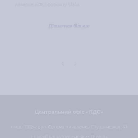
лазерне БФП формату SRA3
Дізнатися більше
Центральний офіс «ЛДС»
Київ, 01024, вул. Євгена Чикаленка (Пушкінська), 41
ст. м. «Площа Українських Героїв»