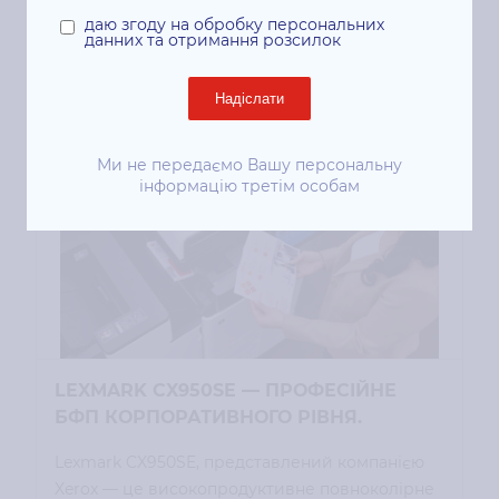
даю згоду на обробку персональних
данних та отримання розсилок
Інші публікації
Надіслати
Ми не передаємо Вашу персональну
інформацію третім особам
LEXMARK CX950SE — ПРОФЕСІЙНЕ
БФП КОРПОРАТИВНОГО РІВНЯ.
Lexmark CX950SE, представлений компанією
Xerox — це високопродуктивне повноколірне