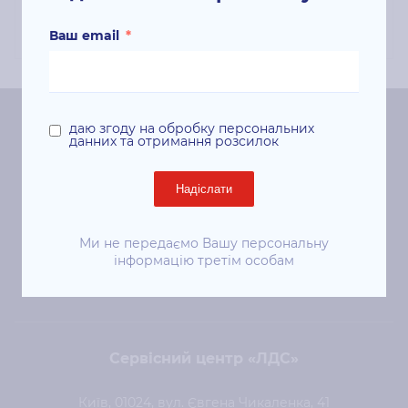
Білизна: 164%;
Ваш email
*
даю згоду на обробку персональних
Центральний офіс «ЛДС»
данних та отримання розсилок
Київ, 01024, вул. Євгена Чикаленка (Пушкінська), 41
Надіслати
ст. м. «Площа Українських Героїв»
+38 (044) 344-50-85
Ми не передаємо Вашу персональну
інформацію третім особам
sale@lds.com.ua
Сервісний центр «ЛДС»
Київ, 01024, вул. Євгена Чикаленка, 41