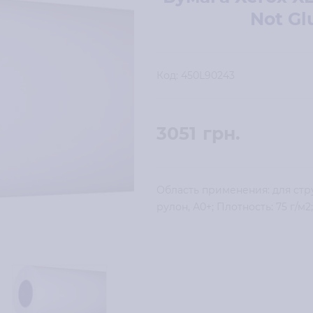
Not Gl
Код:
450L90243
3051
грн.
Область применения: для стру
рулон, А0+; Плотность: 75 г/м