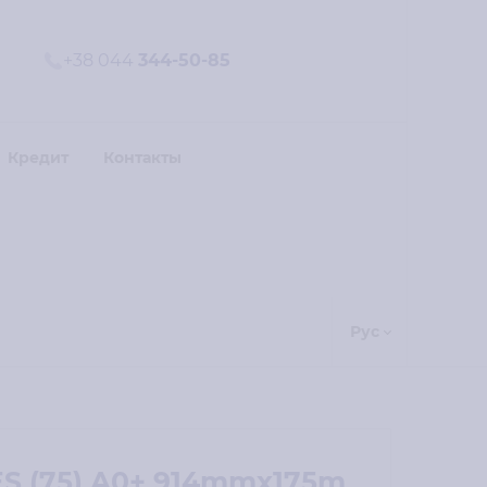
+38 044
344-50-85
Кредит
Контакты
Рус
ES (75) A0+ 914mmx175m