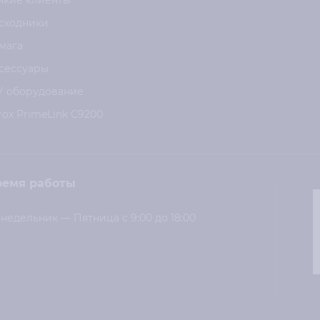
нкие клиенты
сходники
мага
сессуары
У оборудование
rox PrimeLink C9200
ремя работы
недельник — Пятница с 9:00 до 18:00