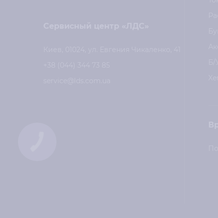
То
Ра
Сервисный центр «ЛДС»
Бу
Ак
Киев, 01024, ул. Евгения Чикаленко, 41
Б/
+38 (044) 344 73 85
Xe
service@lds.com.ua
В
КНОПКА
СВЯЗИ
По