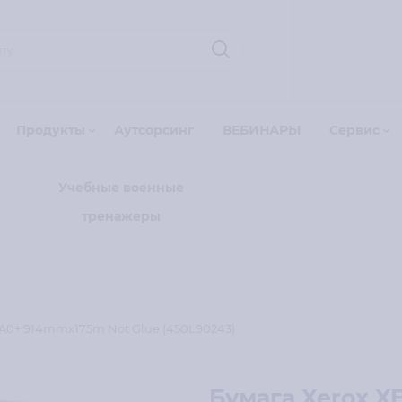
Продукты
Аутсорсинг
ВЕБИНАРЫ
Сервис
Учебные военные
тренажеры
) A0+ 914mmx175m Not Glue (450L90243)
Бумага Xerox X