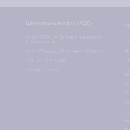
Центральный офис «ЛДС»
Ка
Киев, 01024, ул. Евгения Чикаленко
(Пушкинская), 41
Пр
ст. м. «Площадь Украинских Героев»
М
+38 (044) 344-50-85
Пл
sale@lds.com.ua
Пр
пе
Ск
Се
Ко
Но
Мо