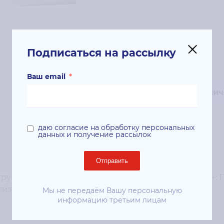
Подписаться на рассылку
Ваш email
*
Технич
даю согласие на обработку персональных
данных и получение рассылок
Отправить
уйных плоттеров; Тип: бумага; Формат: рулон, А0+; Пл
изна: 164%;
Мы не передаём Вашу персональную
информацию третьим лицам