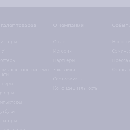
талог товаров
О компании
Событ
интеры
О нас
Новост
ФУ
История
Семина
оттеры
Партнёры
Пресса 
омышленные системы
Заказчики
Фотога
чати
Сертификаты
анеры
Конфидециальность
рверы
мпьютеры
утбуки
ниторы