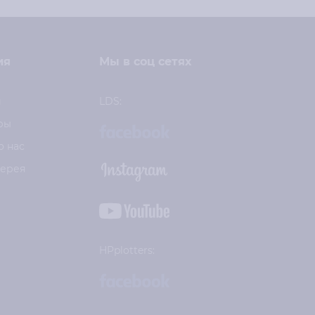
ия
Мы в соц сетях
и
LDS:
ры
о нас
лерея
HPplotters: