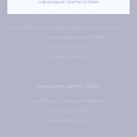
інформацію третім особам
Центральний офіс «ЛДС»
Київ, 01024, вул. Євгена Чикаленка (Пушкінська), 41
ст. м. «Площа Українських Героїв»
+38 (044) 344-50-85
sale@lds.com.ua
Сервісний центр «ЛДС»
Київ, 01024, вул. Євгена Чикаленка, 41
+38 (044) 344 73 85
service@lds.com.ua