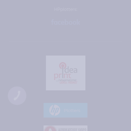
HPplotters:
КНОПКА
ЗВ'ЯЗКУ