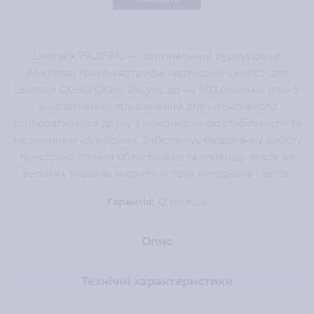
Lexmark 79L9HM0 — оригінальний пурпуровий
(Magenta) тонер-картридж надвисокої ємності для
Lexmark CX950/CX951. Ресурс до 46 900 сторінок (при 5
% заповненні), призначений для інтенсивного
корпоративного друку з максимальною стабільністю та
насиченими кольорами. Забезпечує бездоганну роботу
пристрою, точний облік тонера та найвищу якість на
великих тиражах маркетингових матеріалів і звітів.
Гарантія:
12 місяців
Опис
Технічні характеристики