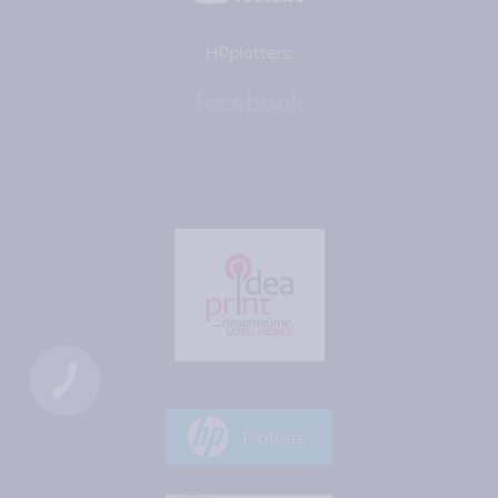
HPplotters:
КНОПКА
ЗВ'ЯЗКУ