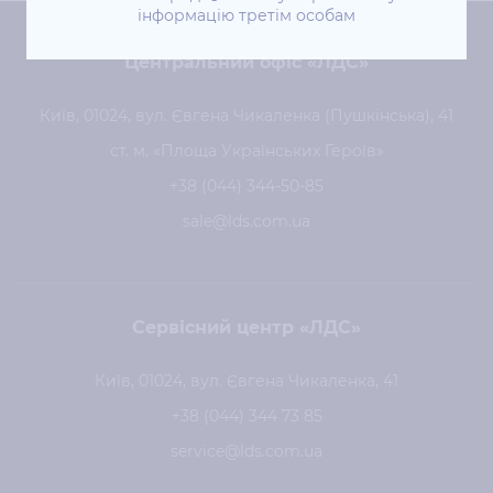
інформацію третім особам
Центральний офіс «ЛДС»
Київ, 01024, вул. Євгена Чикаленка (Пушкінська), 41
ст. м. «Площа Українських Героїв»
+38 (044) 344-50-85
sale@lds.com.ua
Сервісний центр «ЛДС»
Київ, 01024, вул. Євгена Чикаленка, 41
+38 (044) 344 73 85
service@lds.com.ua