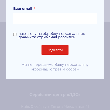
Ваш email
*
даю згоду на обробку персональних
Центральний офіс «ЛДС»
данних та отримання розсилок
Київ, 01024, вул. Євгена Чикаленка (Пушкінська), 41
Надіслати
ст. м. «Площа Українських Героїв»
+38 (044) 344-50-85
Ми не передаємо Вашу персональну
інформацію третім особам
sale@lds.com.ua
Сервісний центр «ЛДС»
Київ, 01024, вул. Євгена Чикаленка, 41