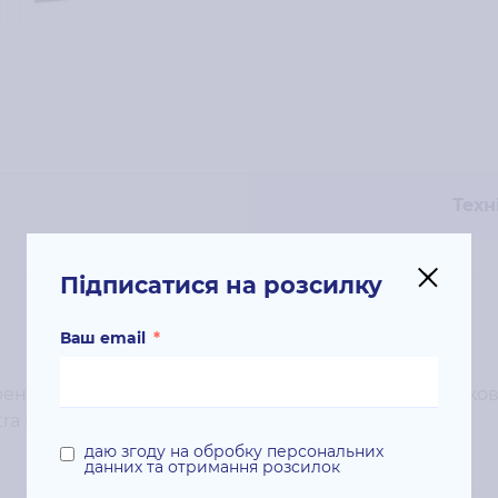
Техн
Підписатися на розсилку
Ваш email
*
нду: HP; Колір картриджа: чорний; Кількість в упаковц
tra M106/M134;
даю згоду на обробку персональних
данних та отримання розсилок