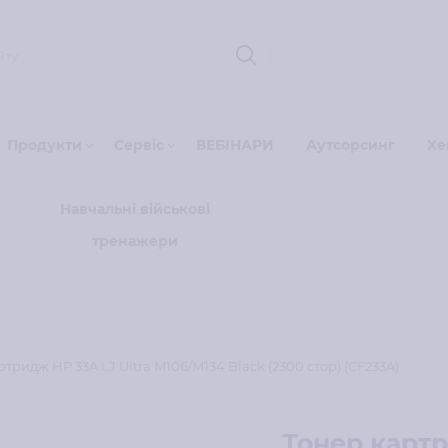
Продукти
Сервіс
ВЕБІНАРИ
Аутсорсинг
Xe
Навчальні військові
тренажери
тридж HP 33A LJ Ultra M106/M134 Black (2300 стор) (CF233A)
Тонер картр