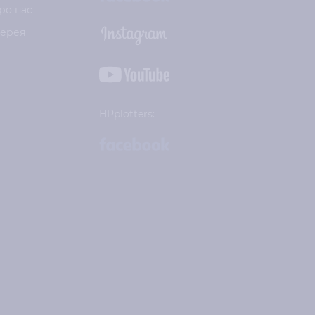
ро нас
лерея
HPplotters: