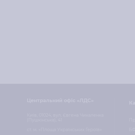
Центральний офіс «ЛДС»
Ка
Київ, 01024, вул. Євгена Чикаленка
(Пушкінська), 41
Пр
ст. м. «Площа Українських Героїв»
Б