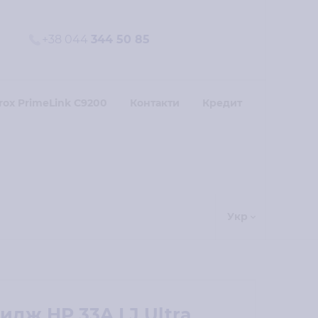
+38 044
344 50 85
rox PrimeLink C9200
Контакти
Кредит
Укр
идж HP 33A LJ Ultra