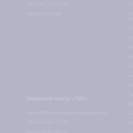
+38 (044) 344-50-85
Пл
sale@lds.com.ua
Пр
др
Ск
Се
Ко
Но
Мо
То
Ви
Па
Сервісний центр «ЛДС»
Б/
Київ, 01024, вул. Євгена Чикаленка, 41
Ак
+38 (044) 344 73 85
Ак
service@lds.com.ua
Лі