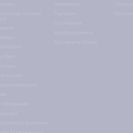
отери
Замовники
Преса п
омислові системи
Партнери
Фотога
уку
Сертифікати
анери
Конфіденційність
рвери
Доставка та Оплата
мп'ютери
утбуки
нітори
нкі клієнти
тратні матеріали
пір
У обладнання
сесуари
умулятори, батарейки
хтарі та світильники