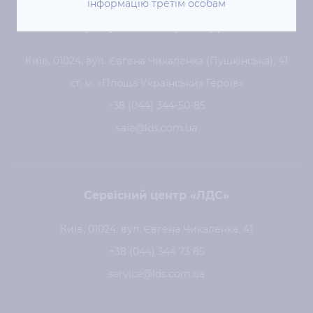
інформацію третім особам
Центральний офіс «ЛДС»
Київ, 01024, вул. Євгена Чикаленка (Пушкінська), 41
ст. м. «Площа Українських Героїв»
+38 (044) 344-50-85
sale@lds.com.ua
Сервісний центр «ЛДС»
Київ, 01024, вул. Євгена Чикаленка, 41
+38 (044) 344 73 85
service@lds.com.ua