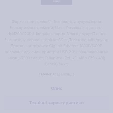
ціну
Формат пристрою:A4; Технологія друку:лазерна;
Кольори:монохромний; Макс. Роздільна здатність,
dpi:1200x1200; Швидкість чорно-білого друку:43 ст/хв;
Час виходу першої сторінки:5.9 с; Двосторонній друк:є;
Дротові інтерфейси:Gigabit Ethernet 10/100/1000T,
високошвидкісний пристрій USB 2.0; Навантаження на
місяць:7500 тис. ст; Габарити (ВхШхГ):418 x 639 x 481;
Вага:16.34 кг;
Гарантія:
12 місяців
Опис
Технічні характеристики