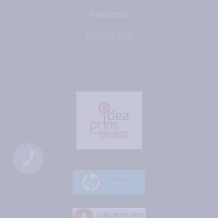
HPplotters:
КНОПКА
ЗВ'ЯЗКУ