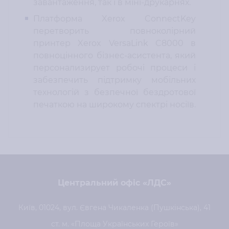
завантаження, так і в міні-друкарнях.
Платформа Xerox ConnectKey
перетворить повноколірний
принтер Xerox VersaLink C8000 в
повноцінного бізнес-асистента, який
персонализирует робочі процеси і
забезпечить підтримку мобільних
технологій з безпечної бездротової
печаткою на широкому спектрі носіїв.
Центральний офіс «ЛДС»
Київ, 01024, вул. Євгена Чикаленка (Пушкінська), 41
ст. м. «Площа Українських Героїв»