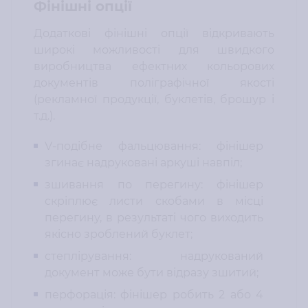
Фінішні опції
Додаткові фінішні опції відкривають
широкі можливості для швидкого
виробництва ефектних кольорових
документів поліграфічної якості
(рекламної продукції, буклетів, брошур і
т.д.).
V-подібне фальцювання: фінішер
згинає надруковані аркуші навпіл;
зшивання по перегину: фінішер
скріплює листи скобами в місці
перегину, в результаті чого виходить
якісно зроблений буклет;
степлірування: надрукований
документ може бути відразу зшитий;
перфорація: фінішер робить 2 або 4