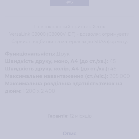
ціну
Повноколірний принтер Xerox
VersaLink C8000 (C8000V_DT) - дозволяє отримувати
барвисті відбитки на матеріалах до SRA3 формату.
Функціональність:
Друк
Швидкість друку, моно, А4 (до ст./хв.):
45
Швидкість друку, колір, А4 (до ст./хв.):
45
Максимальне навантаження (ст./міс.):
205 000
Максимальна роздільна здатність,точок на
дюйм:
1 200 x 2 400
Гарантія:
12 місяців
Опис