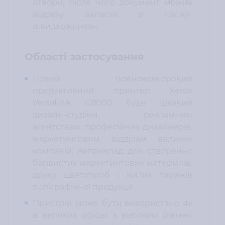
отвори, після чого документ можна
відразу вкласти в папку-
швидкозшивач.
Області застосування
Новий повнокольоровий
продуктивний принтер Xerox
VersaLink C8000 буде цікавий
дизайн-студіям, рекламним
агентствам, професійних дизайнерів,
маркетинговим відділам великих
компаній, наприклад, для створення
барвистих маркетингових матеріалів,
друку цветопроб і малих тиражів
поліграфічної продукції.
Пристрій може бути використано як
в великих офісах з високим рівнем