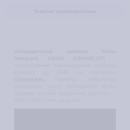
Технічні характеристики
Полноцветный принтер Xerox
VersaLink C8000 (C8000V_DT)
-
продуктивний повноколірний принтер
формату до SRA3 на платформі
ConnectKey.
Принтер забезпечує
професійну якість кольорового друку
завдяки високій роздільній здатності -
1200 x 2400 точок на дюйм.