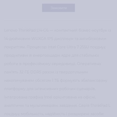
Замовити
Lenovo ThinkPad L14-G6 — компактний бізнес-ноутбук із
14-дюймовим WUXGA IPS дисплеєм та антибліковим
покриттям. Процесор Intel Core Ultra 7 255U поєднує
продуктивні й енергоощадні ядра для стабільної
роботи в професійному середовищі. Оперативна
пам’ять 32 ГБ DDR5 разом із твердотільним
накопичувачем обсягом 1 ТБ формують збалансовану
платформу для інтенсивних робочих сценаріїв.
Інтегрована графіка Intel орієнтована на офісні,
аналітичні та мультимедійні завдання. Серія ThinkPad L
поєднує мобільність, надійність і розширені засоби