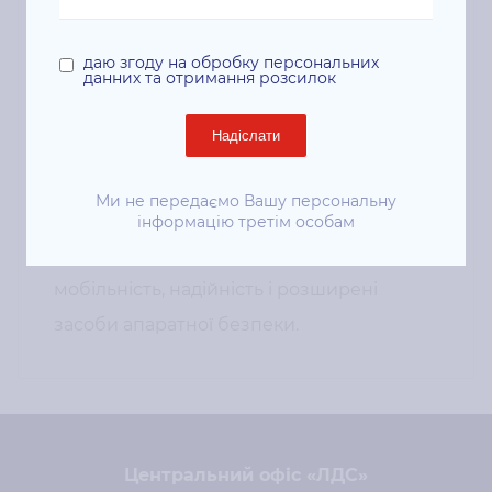
роботи в професійному середовищі.
Оперативна пам’ять 32 ГБ DDR5 разом із
даю згоду на обробку персональних
данних та отримання розсилок
твердотільним накопичувачем обсягом 1
ТБ формують збалансовану платформу
Надіслати
для інтенсивних робочих сценаріїв.
Інтегрована графіка Intel орієнтована на
Ми не передаємо Вашу персональну
офісні, аналітичні та мультимедійні
інформацію третім особам
завдання. Серія ThinkPad L поєднує
мобільність, надійність і розширені
засоби апаратної безпеки.
Центральний офіс «ЛДС»