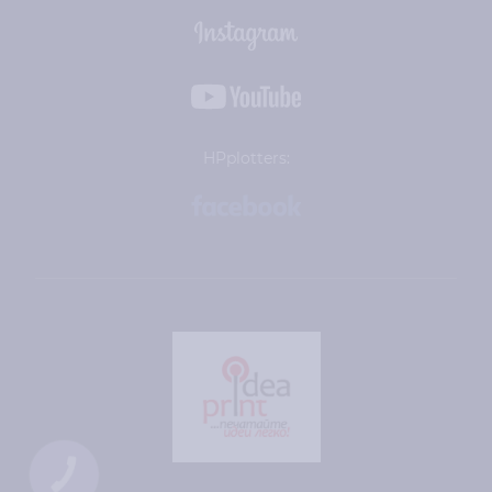
HPplotters:
КНОПКА
ЗВ'ЯЗКУ