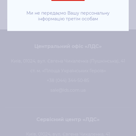
мобільної роботи.
Ми не передаємо Вашу персональну
інформацію третім особам
Центральний офіс «ЛДС»
Київ, 01024, вул. Євгена Чикаленка (Пушкінська), 41
ст. м. «Площа Українських Героїв»
+38 (044) 344-50-85
sale@lds.com.ua
Сервісний центр «ЛДС»
Київ, 01024, вул. Євгена Чикаленка, 41