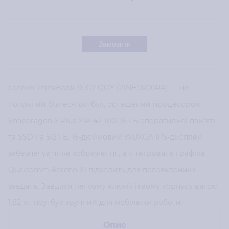
Замовити
Lenovo ThinkBook 16 G7 QOY (21NH0000RA) — це
потужний бізнес-ноутбук, оснащений процесором
Snapdragon X Plus X1P-42-100, 16 ГБ оперативної пам'яті
та SSD на 512 ГБ. 16-дюймовий WUXGA IPS-дисплей
забезпечує чітке зображення, а інтегрована графіка
Qualcomm Adreno X1 підходить для повсякденних
завдань. Завдяки легкому алюмінієвому корпусу вагою
1,82 кг, ноутбук зручний для мобільної роботи.
Опис