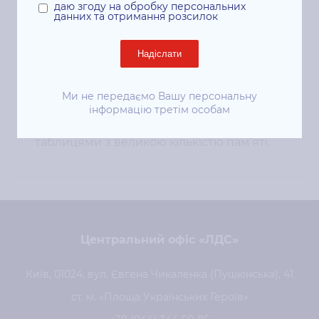
Arctic Grey з алюмінію, вага 1,7 кг. FHD-
даю згоду на обробку персональних
данних та отримання розсилок
камера з шторкою та ІЧ-датчиком,
клавіатура з підсвічуванням, повний
Надіслати
набір рознімів (2×USB-C з Thunderbolt 4,
Ми не передаємо Вашу персональну
HDMI, RJ-45). Надійний вибір для офісу,
інформацію третім особам
програмування та роботи з великими
таблицями з великою кількістю пам’яті.
Центральний офіс «ЛДС»
Київ, 01024, вул. Євгена Чикаленка (Пушкінська), 41
ст. м. «Площа Українських Героїв»