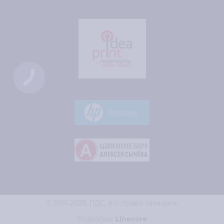
КНОПКА
ЗВ'ЯЗКУ
© 1991-2026 ЛДС,
всі права захищені
Розробка:
Line
core