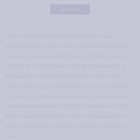
Замовити
Lenovo ThinkBook 16-G7 (21MW003DRA) — бізнес-
ноутбук 2025 року з 16" екраном WUXGA IPS 1920×1200
матовий, процесором AMD Ryzen 5 7535HS (6 ядер, до
4,55 ГГц), 32 ГБ DDR5-4800 (2×16 ГБ), 1 ТБ Gen4 SSD та
вбудованою графікою Radeon 660M. Windows 11 Pro,
корпус Arctic Grey з алюмінію, вага 1,7 кг. FHD-камера з
шторкою та ІЧ-датчиком, клавіатура з підсвічуванням,
повний набір рознімів (2×USB-C з Thunderbolt 4, HDMI,
RJ-45). Надійний вибір для офісу, програмування та
роботи з великими таблицями з великою кількістю
пам’яті.