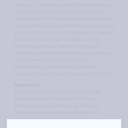
Сканер з CIS-матрицею і RGB фільтрами,
максимальною роздільною здатністю
сканування 600 dpi, можливої ​​товщиною
скануєте від 0,05 до 0,8 мм. У користувача
є можливість сканувати документа як на
зовнішній USB-накопичувач, так і в
мережеву папку і навіть на e-mail, а
спеціальний конверт для пошкоджених
носіїв і мякі ролики протягання
дозволяють дуже точно і дбайливо
сканувати навіть найскладніші малюнки.
Надійність
Важливо знати, що друкуюча голова
Epson PrecisionCore Micro TFP не є
витратним матеріалом, і це вигідно
позначається на загальній вартості
володіння пристроєм. Друкуюча голова
надійно захищена від попадання пилу і