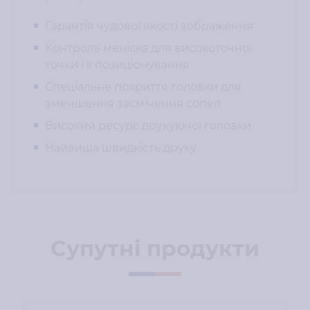
Гарантія чудової якості зображення
Контроль меніска для високоточної
точки і її позиціонування
Спеціальне покриття головки для
зменшення засмічення сопел
Високий ресурс друкуючої головки
Найвища швидкість друку
Супутні продукти