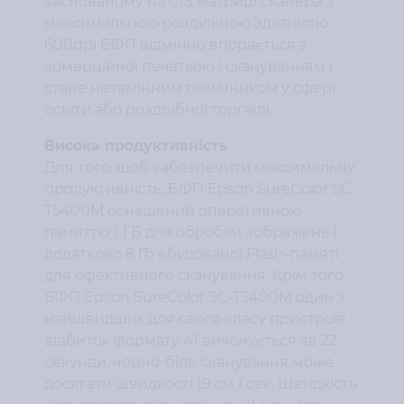
заснованому на CIS матриці сканера з
максимальною роздільною здатністю
600dpi БФП відмінно впорається з
комерційної печаткою і скануванням і
стане незамінним помічником у сфері
освіти або роздрібної торгівлі.
Висока продуктивність
Для того, щоб забезпечити максимальну
продуктивність, БФП Epson SureColor SC-
T5400M оснащений оперативною
памяттю 1 ГБ для обробки зображень і
додатково 8 Гб вбудованої Flash-памяті
для ефективного сканування. Крім того,
БФП Epson SureColor SC-T5400M один з
найшвидших для свого класу пристроїв -
відбиток формату А1 виконується за 22
секунди, чорно-біле сканування може
досягати швидкості 19 см / сек. Швидкість