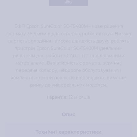
ціну
БФП Epson SureColor SC-T5400M - нове рішення
формату 36 дюймів для середніх робочих груп. Низька
вартість володіння і висока швидкість друку роблять
пристрій Epson SureColor SC-T5400M ідеальним
рішенням для роботи з САПР, ГІС та рекламними
матеріалами. Варіативність форматів, відмінна
передача кольору, недороге обслуговування і
компактні розміри повністю відповідають вимогам
ринку до універсальних моделей.
Гарантія:
12 місяців
Опис
Технічні характеристики