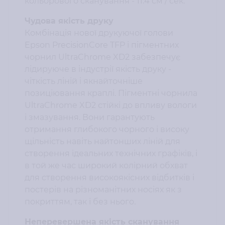
кольорового сканування - 11.4 см / сек.
Чудова якість друку
Комбінація нової друкуючої голови
Epson PrecisionCore TFP і пігментних
чорнил UltraChrome XD2 забезпечує
лідируюче в індустрії якість друку -
чіткість ліній і якнайточніше
позиціювання краплі. Пігментні чорнила
UltraChrome XD2 стійкі до впливу вологи
і змазування. Вони гарантують
отримання глибокого чорного і високу
щільність навіть найтонших ліній для
створення ідеальних технічних графіків, і
в той же час широкий колірний обхват
для створення високоякісних відбитків і
постерів на різноманітних носіях як з
покриттям, так і без нього.
Неперевершена якість сканування