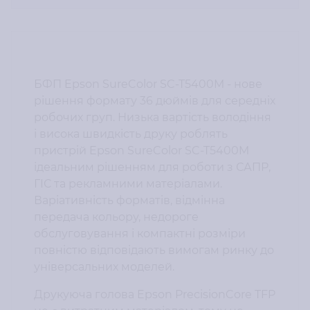
БФП Epson SureColor SC-T5400M - нове
рішення формату 36 дюймів для середніх
робочих груп. Низька вартість володіння
і висока швидкість друку роблять
пристрій Epson SureColor SC-T5400M
ідеальним рішенням для роботи з САПР,
ГІС та рекламними матеріалами.
Варіативність форматів, відмінна
передача кольору, недороге
обслуговування і компактні розміри
повністю відповідають вимогам ринку до
універсальних моделей.
Друкуюча голова Epson PrecisionCore TFP