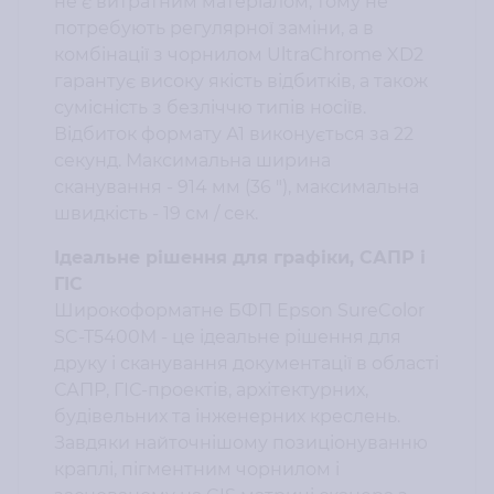
не є витратним матеріалом, тому не
потребують регулярної заміни, а в
комбінації з чорнилом UltraChrome XD2
гарантує високу якість відбитків, а також
сумісність з безліччю типів носіїв.
Відбиток формату А1 виконується за 22
секунд. Максимальна ширина
сканування - 914 мм (36 "), максимальна
швидкість - 19 см / сек.
Ідеальне рішення для графіки, САПР і
ГІС
Широкоформатне БФП Epson SureColor
SC-T5400M - це ідеальне рішення для
друку і сканування документації в області
САПР, ГІС-проектів, архітектурних,
будівельних та інженерних креслень.
Завдяки найточнішому позиціонуванню
краплі, пігментним чорнилом і