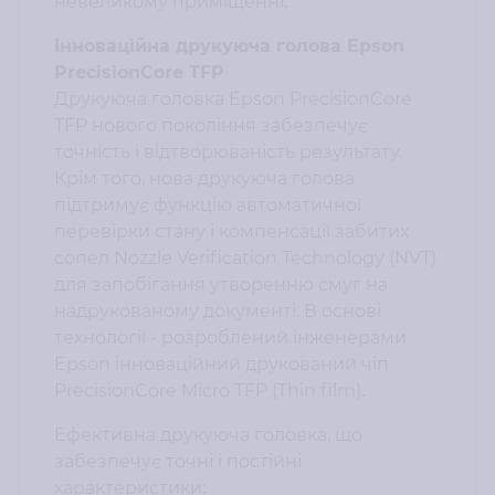
невеликому приміщенні.
Інноваційна друкуюча голова Epson
PrecisionCore TFP
Друкуюча головка Epson PrecisionCore
TFP нового покоління забезпечує
точність і відтворюваність результату.
Крім того, нова друкуюча голова
підтримує функцію автоматичної
перевірки стану і компенсації забитих
сопел Nozzle Verification Technology (NVT)
для запобігання утворенню смуг на
надрукованому документі. В основі
технології - розроблений інженерами
Epson інноваційний друкований чіп
PrecisionCore Micro TFP (Thin film).
Ефективна друкуюча головка, що
забезпечує точні і постійні
характеристики: