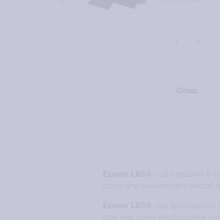
Опис
Epson L850
- це перший в с
досягати виняткової якості 
Epson L850
- це фотоцентр 
для тих, кому необхідний ун