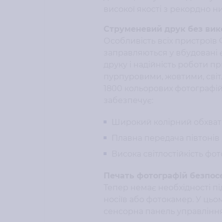
високої якості з рекордно н
Струменевий друк без вик
Особливість всіх пристроїв 
заправляються у вбудовані є
друку і надійність роботи 
пурпуровими, жовтими, світ
1800 кольорових фотографій
забезпечує:
Широкий колірний обхват
Плавна передача півтонів і 
Висока світлостійкість фот
Печать фотографій безпос
Тепер немає необхідності п
носіїв або фотокамер. У цьом
сенсорна панель управління 