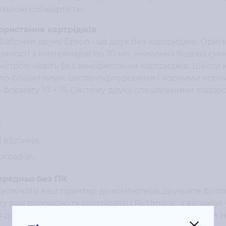
изькою собівартістю.
ористання картріджів
Фабрики друку Epson - це друк без картриджів. Ориг
мності з контейнерів по 70 мл. Унікальна будова ємн
пристрою навіть без використання картриджів. Шести 
ло-блакитними, світло-пурпуровими і чорними чорн
 формату 10 × 15. Систему друку спеціальними водо
;
відтінків;
ографій.
ередньо без ПК
ідключати ваш принтер до компютера: друкуйте фотогр
у вам допоможуть картріддер і Pictbridge, а великий е
дозволять вам не тільки друкувати, а й редагувати з