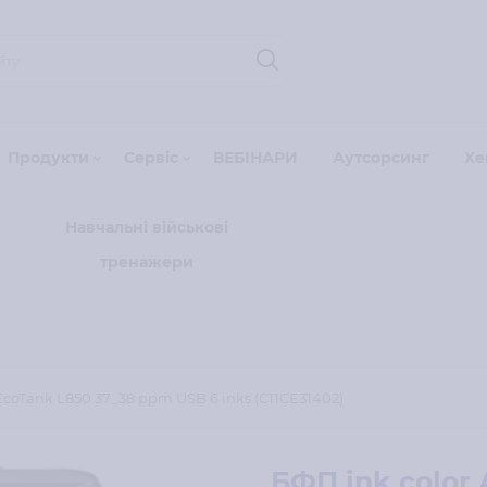
Продукти
Сервіс
ВЕБІНАРИ
Аутсорсинг
Xe
Навчальні військові
тренажери
EcoTank L850 37_38 ppm USB 6 inks (C11CE31402)
БФП ink color