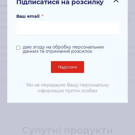
Підписатися на розсилку
то і документів
ьно підходить, як для друку фотографій чудової якості
Ваш email
*
видкість друку документів на
Epson L850
досягає 38 с
увати за все за 12 сек.
тей і контейнерів з чорнилами дозволяє навіть недо
даю згоду на обробку персональних
данних та отримання розсилок
вкою чорнил. Вам не знадобляться ніякі додаткові пр
ком вниз і перелийте чорнила в ємності.
Надіслати
ії CD і DVD дисків з ексклюзивними обкладинками, 
Ми не передаємо Вашу персональну
інформацію третім особам
Супутні продукти