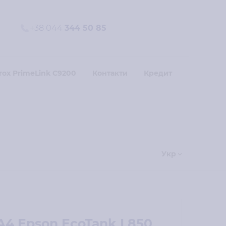
+38 044
344 50 85
rox PrimeLink C9200
Контакти
Кредит
Укр
 A4 Epson EcoTank L850