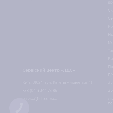
др
Ск
Се
Ко
Но
Мо
То
Ви
Па
Сервісний центр «ЛДС»
Б/
Київ, 01024, вул. Євгена Чикаленка, 41
Ак
+38 (044) 344 73 85
Ак
service@lds.com.ua
Лі
по