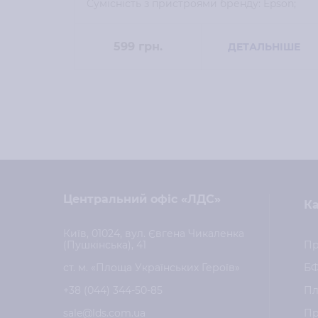
Сумісність з пристроями бренду: Epson;
Для моделей: L800;
599
грн.
ДЕТАЛЬНІШЕ
Центральний офіс «ЛДС»
Ка
Київ, 01024, вул. Євгена Чикаленка
(Пушкінська), 41
Пр
ст. м. «Площа Українських Героїв»
Б
+38 (044) 344-50-85
Пл
sale@lds.com.ua
Пр