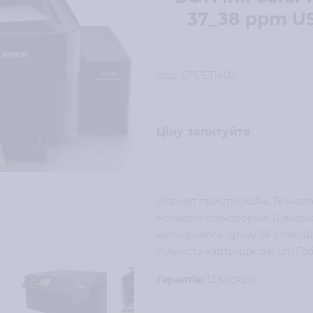
37_38 ppm US
Код:
C11CE31402
Ціну запитуйте
Формат пристрою:A4; Техноло
Кольори:кольоровий; Швидкіст
кольорового друку:38 ст/хв; Шв
Кількість картриджів:6 шт; Га
Гарантія:
12 місяців