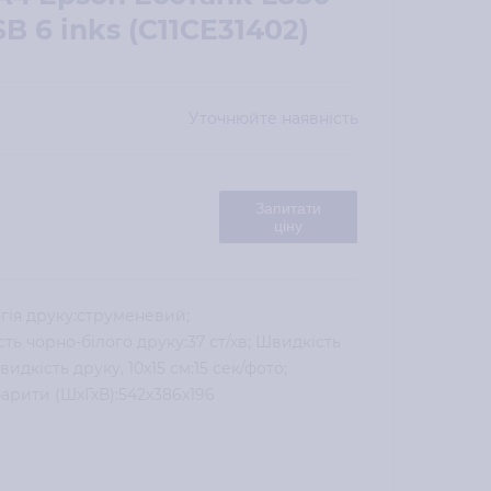
B 6 inks (C11CE31402)
Уточнюйте наявність
Запитати
ціну
гія друку:струменевий;
ь чорно-білого друку:37 ст/хв; Швидкість
идкість друку, 10х15 см:15 сек/фото;
барити (ШхГхВ):542x386x196