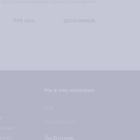
пристроями бренду: Epson; Для моделей:
пристр
L800;
L800;
599
грн.
5
ДЕТАЛЬНІШЕ
Ми в соц мережах
LDS:
и
ро нас
лерея