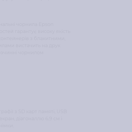
інальні чорнила Epson
остей гарантує високу якість
контейнерів з блакитними,
илами вистачить на друк
розчинні чорнилом
афії з SD карт памяті, USB
кран, діагоналлю 6,9 см і
німки.