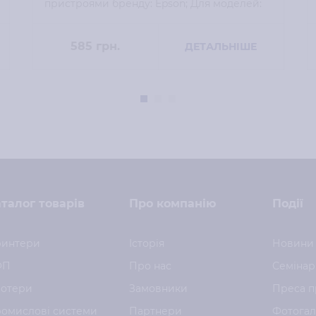
пристроями бренду: Epson; Для моделей:
L800;
585
грн.
ДЕТАЛЬНІШЕ
талог товарів
Про компанію
Події
интери
Історія
Новини
ФП
Про нас
Семінар
отери
Замовники
Преса п
омислові системи
Партнери
Фотога