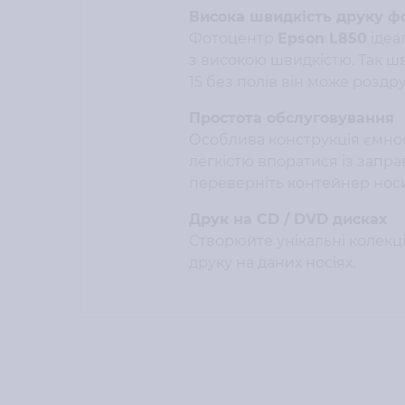
Висока швидкість друку фо
Фотоцентр
Epson L850
ідеал
з високою швидкістю. Так ш
15 без полів він може роздрук
Простота обслуговування
Особлива конструкція ємнос
легкістю впоратися із запра
переверніть контейнер носи
Друк на CD / DVD дисках
Створюйте унікальні колекц
друку на даних носіях.