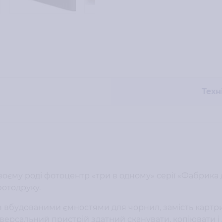
Техн
воєму роді фотоцентр «три в одному» серії «Фабрика 
фотодруку.
з вбудованими ємностями для чорнил, замість картр
іверсальний пристрій здатний сканувати, копіювати і