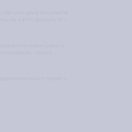
, так і для друку документів
тор./хв. а фото формату 10 ×
свідченому користувачу з
истосування - просто
завдяки можливості прямого