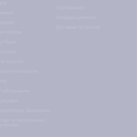
уку
Сертифікати
анери
Конфіденційність
рвери
Доставка та Оплата
мп'ютери
утбуки
нітори
нкі клієнти
тратні матеріали
пір
У обладнання
сесуари
умулятори, батарейки
хтарі та світильники
ртативні