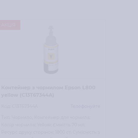
АКЦІЯ
АКЦІЯ
Контейнер з чорнилом Epson L800
Конте
yellow (C13T67344A)
black 
Код: C13T67344A
Телефонуйте
Код: C1
Тип: Чорнило, Контейнер для чорнила;
Тип: Ч
Колір чорнила: Yellow; Ємність 70 мл;
Колір ч
Ресурс друку сторінок: 1800 ст. Сумісність з
Ресурс 