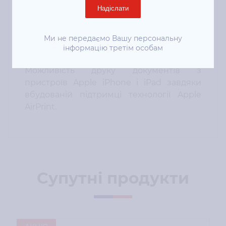
Пристрій WorkCentre 3025BI оптимізує
Надіслати
роботу офісу обєднуючи в одному
пристрої функції друку, копіювання і
сканування.
Ми не передаємо Вашу персональну
інформацію третім особам
Мобільність
Можливість друку документів з
пристроїв Apple iPhone і iPad завдяки
вбудованій підтримці технології Apple
AirPrint.
Супутні продукти