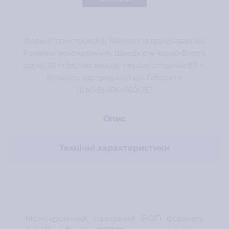
Формат пристрою:A4; Технологія друку:лазерна;
Кольори:монохромний; Швидкість чорно-білого
друку:20 ст/хв; Час виходу першої сторінки:8.5 с;
Кількість картриджів:1 шт; Габарити
(ШхГхВ):406x360x257
Опис
Технічні характеристики
Монохромний, лазерний БФП формату