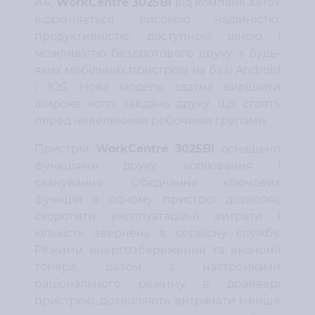
А4,
WorkCentre 3025BI
від компанії Xerox
відрізняється високою надійністю,
продуктивністю, доступною ціною і
можливістю бездротового друку з будь-
яких мобільних пристроїв на базі Android
і iOS. Нова модель здатна вирішити
широке коло завдань друку, що стоять
перед невеликими робочими групами.
Пристрій
WorkCentre 3025BI
оснащено
функціями друку, копіювання і
сканування. Обєднання ключових
функцій в одному пристрої дозволяє
скоротити експлуатаційні витрати і
кількість звернень в сервісну службу.
Режими енергозбереження та економії
тонера, разом з настройками
раціонального режиму в драйвері
пристрою, дозволяють витрачати менше