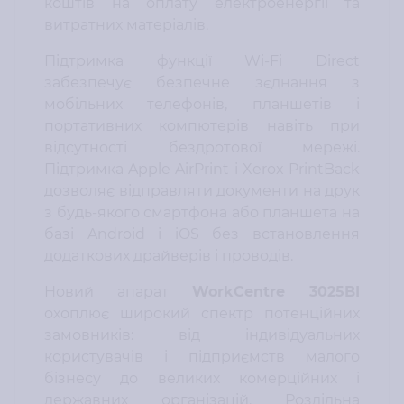
коштів на оплату електроенергії та
витратних матеріалів.
Підтримка функції Wi-Fi Direct
забезпечує безпечне зєднання з
мобільних телефонів, планшетів і
портативних компютерів навіть при
відсутності бездротової мережі.
Підтримка Apple AirPrint і Xerox PrintBack
дозволяє відправляти документи на друк
з будь-якого смартфона або планшета на
базі Android і iOS без встановлення
додаткових драйверів і проводів.
Новий апарат
WorkCentre 3025BI
охоплює широкий спектр потенційних
замовників: від індивідуальних
користувачів і підприємств малого
бізнесу до великих комерційних і
державних організацій. Роздільна