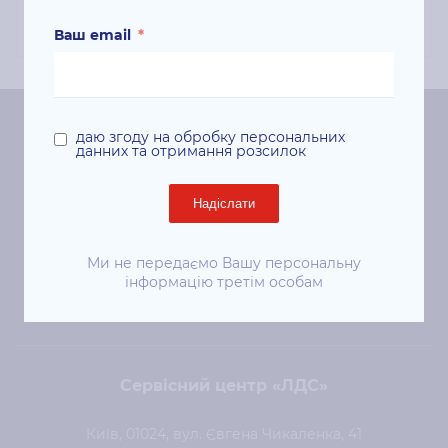
Ваш email
*
даю згоду на обробку персональних
Центральний офіс «ЛДС»
данних та отримання розсилок
Київ, 01024, вул. Євгена Чикаленка (Пушкінська), 41
Надіслати
ст. м. «Площа Українських Героїв»
+38 (044) 344-50-85
Ми не передаємо Вашу персональну
інформацію третім особам
sale@lds.com.ua
Сервісний центр «ЛДС»
Київ, 01024, вул. Євгена Чикаленка, 41