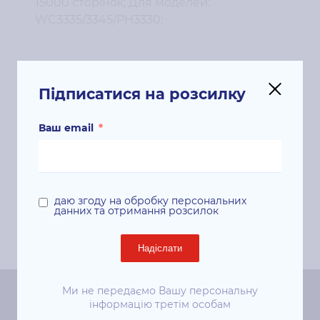
15000 сторінок; Для моделей:
WC3335/3345/PH3330;
Підписатися на розсилку
Супутні продукти
Ваш email
*
даю згоду на обробку персональних
данних та отримання розсилок
Надіслати
Ми не передаємо Вашу персональну
інформацію третім особам
Центральний офіс «ЛДС»