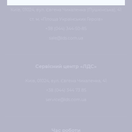
Київ, 01024, вул. Євгена Чикаленка (Пушкінська), 41
ст. м. «Площа Українських Героїв»
+38 (044) 344-50-85
sale@lds.com.ua
Сервісний центр «ЛДС»
Київ, 01024, вул. Євгена Чикаленка, 41
+38 (044) 344 73 85
service@lds.com.ua
Час роботи