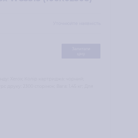
Уточнюйте наявність
Запитати
ціну
нду: Xerox; Колір картриджа: чорний;
урс друку: 2300 сторінок; Вага: 1.45 кг; Для