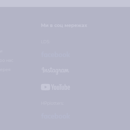
Ми в соц мережах
LDS:
и
ро нас
лерея
HPplotters: