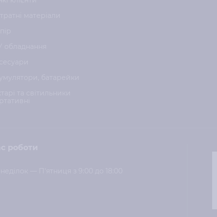
нкі клієнти
тратні матеріали
пір
У обладнання
сесуари
умулятори, батарейки
хтарі та світильники
ртативні
с роботи
неділок — П'ятниця з 9:00 до 18:00