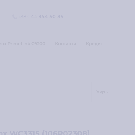
+38 044
344 50 85
rox PrimeLink C9200
Контакти
Кредит
Укр
x WC3315 (106R02308)