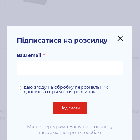
Підписатися на розсилку
Ваш email
*
Техн
даю згоду на обробку персональних
данних та отримання розсилок
Надіслати
нду: Xerox; Колір картриджа: чорний; Кількість в упако
; Для моделей: WC3315DN;
Ми не передаємо Вашу персональну
інформацію третім особам