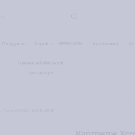
Продукти
Сервіс
ВЕБІНАРИ
Аутсорсинг
Xe
Навчальні військові
тренажери
 Xerox WC3315 (106R02308)
Картридж Xero