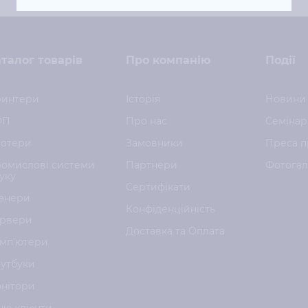
талог товарів
Про компанію
Події
интери
Історія
Новини
ФП
Про нас
Семінар
отери
Замовники
Преса п
омислові системи
Партнери
Фотога
уку
Сертифікати
анери
Конфіденційність
рвери
Доставка та Оплата
мп'ютери
утбуки
нітори