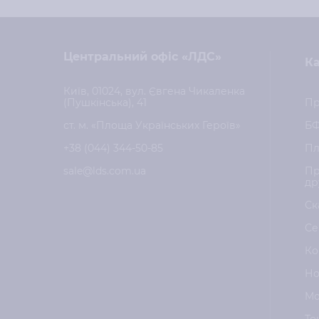
Центральний офіс «ЛДС»
Ка
Київ, 01024, вул. Євгена Чикаленка
(Пушкінська), 41
Пр
ст. м. «Площа Українських Героїв»
Б
+38 (044) 344-50-85
Пл
sale@lds.com.ua
Пр
др
Ск
Се
Ко
Но
Мо