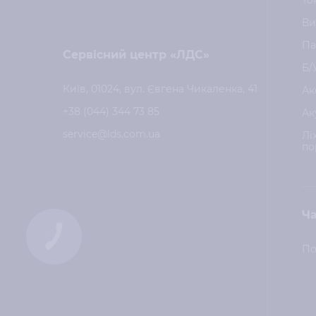
То
Ви
Па
Сервісний центр «ЛДС»
Б/
Київ, 01024, вул. Євгена Чикаленка, 41
Ак
+38 (044) 344 73 85
Ак
service@lds.com.ua
Лі
по
Ча
КНОПКА
ЗВ'ЯЗКУ
По