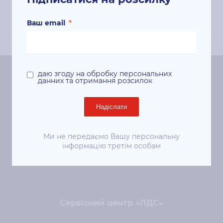
3010/3040, WorkCentre 3045B/3045NI;
Ваш email
*
даю згоду на обробку персональних
данних та отримання розсилок
Центральний офіс «ЛДС»
Київ, 01024, вул. Євгена Чикаленка (Пушкінська), 41
Надіслати
ст. м. «Площа Українських Героїв»
Ми не передаємо Вашу персональну
+38 (044) 344-50-85
інформацію третім особам
sale@lds.com.ua
Сервісний центр «ЛДС»