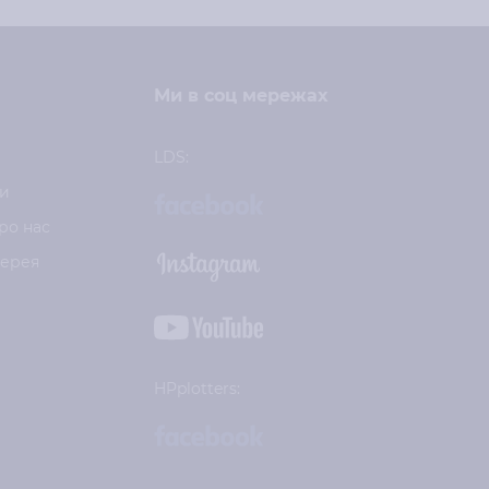
Ми в соц мережах
LDS:
и
ро нас
лерея
HPplotters: