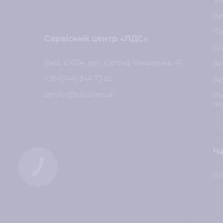
То
Ви
Па
Сервісний центр «ЛДС»
Б/
Київ, 01024, вул. Євгена Чикаленка, 41
Ак
+38 (044) 344 73 85
Ак
service@lds.com.ua
Лі
по
Ча
КНОПКА
ЗВ'ЯЗКУ
По