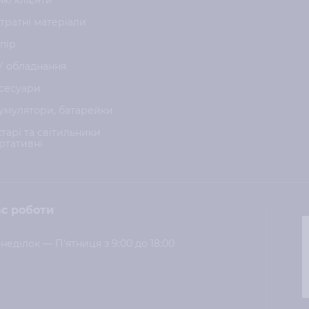
нкі клієнти
тратні матеріали
пір
У обладнання
сесуари
умулятори, батарейки
хтарі та світильники
ртативні
с роботи
неділок — П'ятниця з 9:00 до 18:00