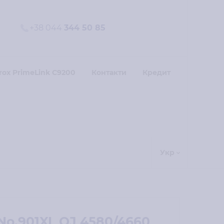
+38 044
344 50 85
rox PrimeLink C9200
Контакти
Кредит
Укр
o.901XL OJ 4580/4660