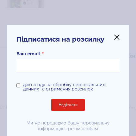
Підписатися на розсилку
Ваш email
*
Техн
даю згоду на обробку персональних
данних та отримання розсилок
Надіслати
: Black; Ємність 14 мл; Сумісність з пристроями брен
Ми не передаємо Вашу персональну
інформацію третім особам