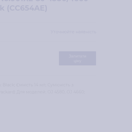
ck (CC654AE)
Уточнюйте наявність
Запитати
ціну
Black; Ємність 14 мл; Сумісність з
ackard; Для моделей: OJ 4580, OJ 4660;