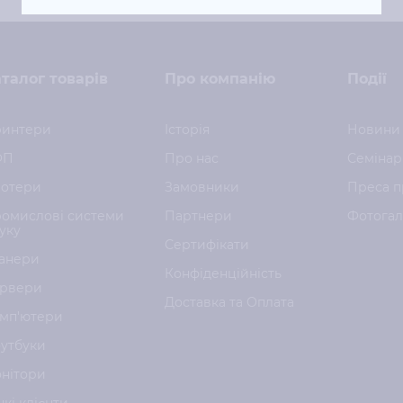
талог товарів
Про компанію
Події
интери
Історія
Новини
ФП
Про нас
Семінар
отери
Замовники
Преса п
омислові системи
Партнери
Фотога
уку
Сертифікати
анери
Конфіденційність
рвери
Доставка та Оплата
мп'ютери
утбуки
нітори