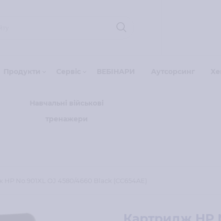
Продукти
Сервіс
ВЕБІНАРИ
Аутсорсинг
Xe
Навчальні військові
тренажери
 HP No.901XL OJ 4580/4660 Black (CC654AE)
Картридж HP N