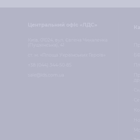
Центральний офіс «ЛДС»
Ка
Київ, 01024, вул. Євгена Чикаленка
(Пушкінська), 41
Пр
ст. м. «Площа Українських Героїв»
Б
+38 (044) 344-50-85
Пл
sale@lds.com.ua
Пр
др
Ск
Се
Ко
Но
Мо