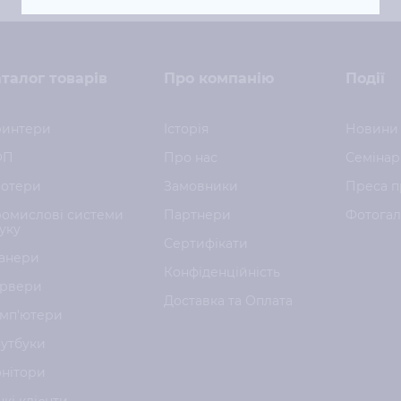
талог товарів
Про компанію
Події
интери
Історія
Новини
ФП
Про нас
Семінар
отери
Замовники
Преса п
омислові системи
Партнери
Фотога
уку
Сертифікати
анери
Конфіденційність
рвери
Доставка та Оплата
мп'ютери
утбуки
нітори