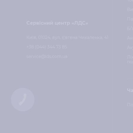
То
Ви
Па
Сервісний центр «ЛДС»
Б/
Київ, 01024, вул. Євгена Чикаленка, 41
Ак
+38 (044) 344 73 85
Ак
service@lds.com.ua
Лі
по
Ча
КНОПКА
ЗВ'ЯЗКУ
По