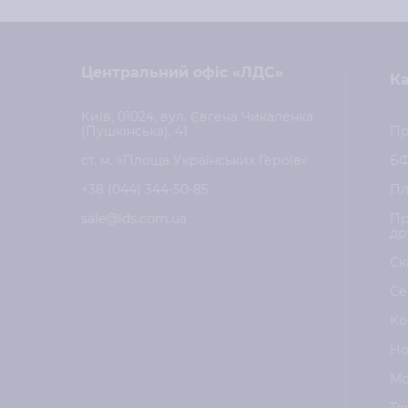
Центральний офіс «ЛДС»
Ка
Київ, 01024, вул. Євгена Чикаленка
(Пушкінська), 41
Пр
ст. м. «Площа Українських Героїв»
Б
+38 (044) 344-50-85
Пл
sale@lds.com.ua
Пр
др
Ск
Се
Ко
Но
Мо