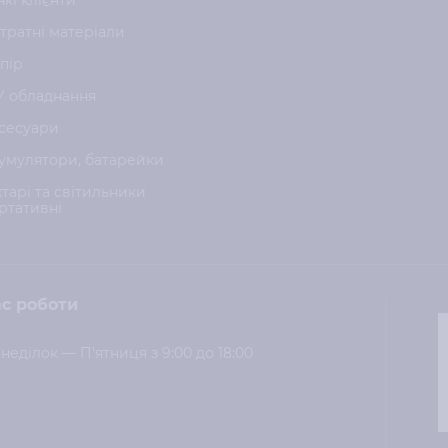
нкі клієнти
тратні матеріали
пір
У обладнання
сесуари
умулятори, батарейки
хтарі та світильники
ртативні
с роботи
неділок — П'ятниця з 9:00 до 18:00