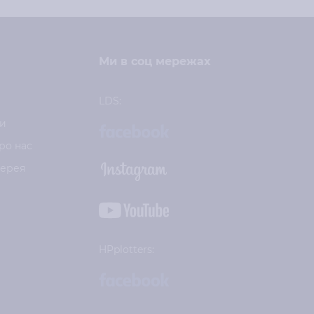
Ми в соц мережах
LDS:
и
ро нас
лерея
HPplotters: