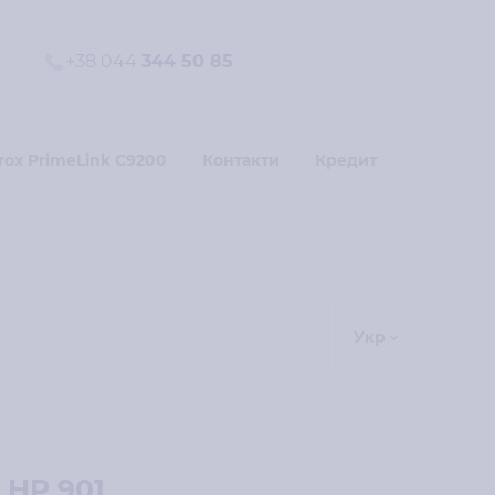
+38 044
344 50 85
rox PrimeLink C9200
Контакти
Кредит
Укр
HP 901