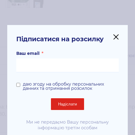
Підписатися на розсилку
Ваш email
*
Техн
даю згоду на обробку персональних
данних та отримання розсилок
Надіслати
: Black; Ресурс друку сторінок: 200 ст. Сумісність з 
0, OJ 4660;
Ми не передаємо Вашу персональну
інформацію третім особам