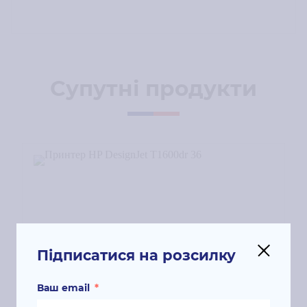
Супутні продукти
Підписатися на розсилку
Ваш email
*
Принтер HP DesignJet T1600dr 36"