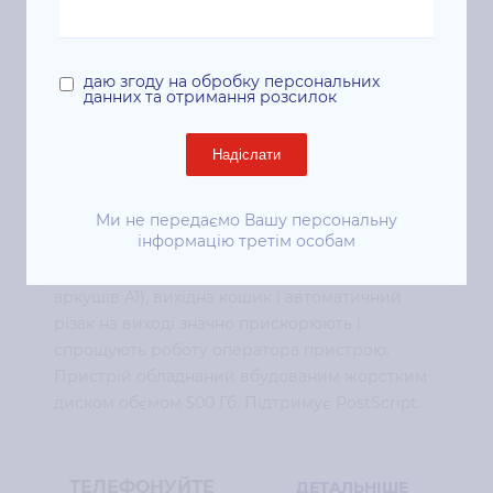
(3EK12A)
Код: 3EK12A
Телефонуйте
даю згоду на обробку персональних
HP DesignJet T1600dr 36 "(3EK12A) -
данних та отримання розсилок
широкоформатний струменевий плоттер,
призначений для друку проектів САПР і
Надіслати
географічних карт. Вбудований набір засобів
обробки носіїв, таких як автоматична
фронтальна подача рулонів і
Ми не передаємо Вашу персональну
інформацію третім особам
полисткова подача на вході, вбудований
вихідний лоток (від A4 до A0, з ємністю 50
аркушів A1), вихідна кошик і автоматичний
різак на виході значно прискорюють і
спрощують роботу оператора пристрою.
Пристрій обладнаний вбудованим жорстким
диском обємом 500 Гб. Підтримує PostScript.
ТЕЛЕФОНУЙТЕ
ДЕТАЛЬНІШЕ