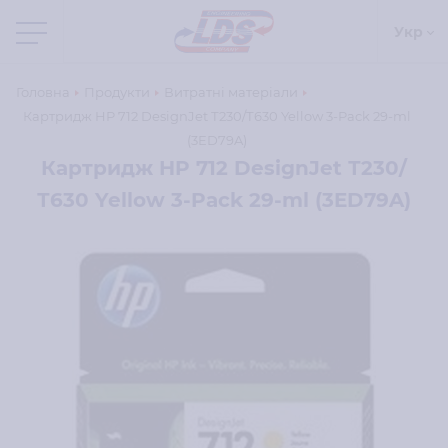
Укр
Головна
Продукти
Витратні матеріали
Картридж HP 712 DesignJet Т230/Т630 Yellow 3-Pack 29-ml
(3ED79A)
Картридж HP 712 DesignJet Т230/
Т630 Yellow 3-Pack 29-ml (3ED79A)