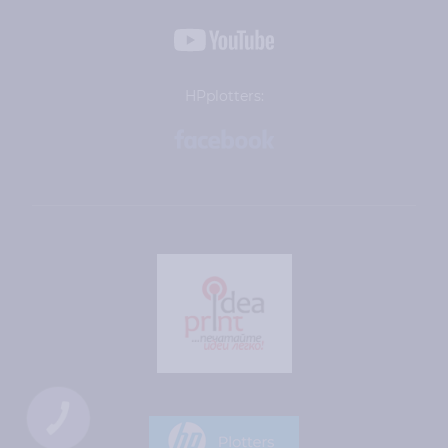
HPplotters:
КНОПКА
ЗВ'ЯЗКУ