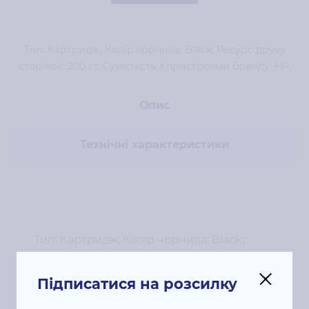
Тип: Картридж; Колір чорнила: Black; Ресурс друку
сторінок: 200 ст. Сумісність з пристроями бренду: HP;
Опис
Технічні характеристики
Тип: Картридж; Колір чорнила: Black;
Ресурс друку сторінок: 200 ст. Сумісність
з пристроями бренду: HP;
Підписатися на розсилку