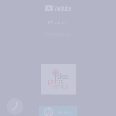
HPplotters:
КНОПКА
ЗВ'ЯЗКУ