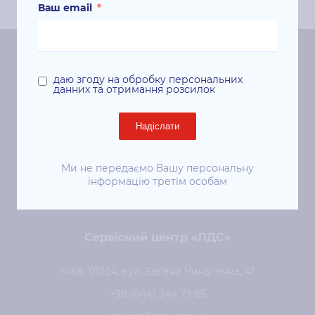
Ваш email
*
Центральний офіс «ЛДС»
даю згоду на обробку персональних
данних та отримання розсилок
Київ, 01024, вул. Євгена Чикаленка (Пушкінська), 41
ст. м. «Площа Українських Героїв»
Надіслати
+38 (044) 344-50-85
Ми не передаємо Вашу персональну
sale@lds.com.ua
інформацію третім особам
Сервісний центр «ЛДС»
Київ, 01024, вул. Євгена Чикаленка, 41
+38 (044) 344 73 85