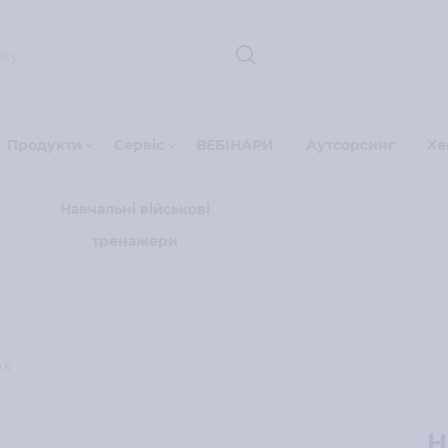
Продукти
Сервіс
ВЕБІНАРИ
Аутсорсинг
Xe
Навчальні військові
тренажери
0X
H