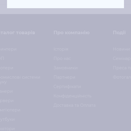
талог товарів
Про компанію
Події
интери
Історія
Новини
ФП
Про нас
Семінар
отери
Замовники
Преса п
омислові системи
Партнери
Фотога
уку
Сертифікати
анери
Конфіденційність
рвери
Доставка та Оплата
мп'ютери
утбуки
нітори