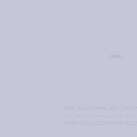
Опис
Тип: Тонер-картридж; Для бре
сторінок; Для моделей: Laser
602dn/602n/602x/603dn/603