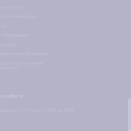
нкі клієнти
тратні матеріали
пір
У обладнання
сесуари
умулятори, батарейки
хтарі та світильники
ртативні
с роботи
неділок — П'ятниця з 9:00 до 18:00