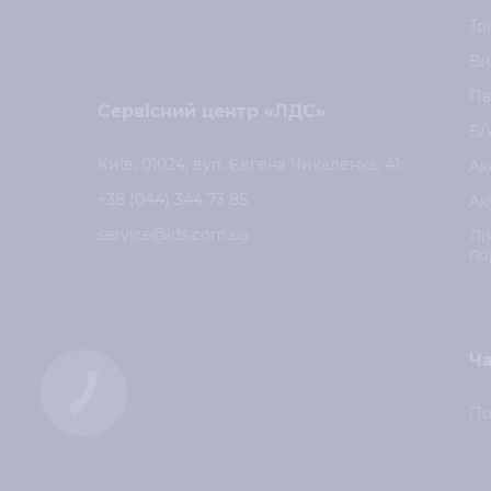
То
Ви
Па
Сервісний центр «ЛДС»
Б/
Київ, 01024, вул. Євгена Чикаленка, 41
Ак
+38 (044) 344 73 85
Ак
service@lds.com.ua
Лі
по
Ча
КНОПКА
ЗВ'ЯЗКУ
По