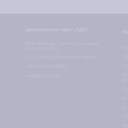
Центральний офіс «ЛДС»
Ка
Київ, 01024, вул. Євгена Чикаленка
(Пушкінська), 41
Пр
ст. м. «Площа Українських Героїв»
Б
+38 (044) 344-50-85
Пл
sale@lds.com.ua
Пр
др
Ск
Се
Ко
Но
Мо