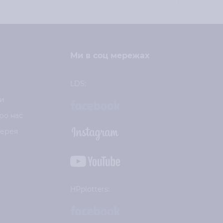
Ми в соц мережах
LDS:
и
ро нас
лерея
HPplotters: