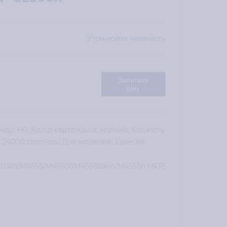
Уточнюйте наявність
Запитати
ціну
нду: HP; Колір картриджа: чорний; Кількість
: 24000 сторінок; Для моделей: LaserJet
603xh/M4555/M4555f/M4555fskm/M4555h MFP;