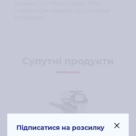
упаковці: 1 шт; Ресурс друку: 2900
сторінок; Для моделей: CLJ Enterprise
M776/M856;
Супутні продукти
Підписатися на розсилку