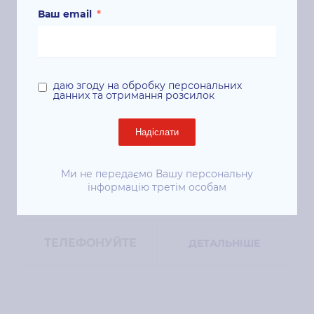
Ваш email
*
Багатофункціональний пристрій А3 цв.
HP Color LJ Enterprise M776zs (T3U56A)
Код: T3U56A
Телефонуйте
даю згоду на обробку персональних
данних та отримання розсилок
Ці вдосконалені БФП, оснащені технологією
JetIntelligence, забезпечують чудові кольорові
Надіслати
відбитки. Заощаджуйте час та спростіть робочі
процеси завдяки найбезпечнішим пристроям
друку HP і широкому спектру функцій подачі
Ми не передаємо Вашу персональну
інформацію третім особам
та укладання паперу.
ТЕЛЕФОНУЙТЕ
ДЕТАЛЬНІШЕ