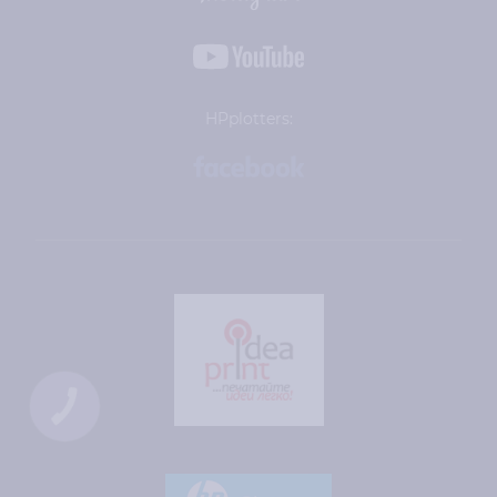
HPplotters:
КНОПКА
ЗВ'ЯЗКУ