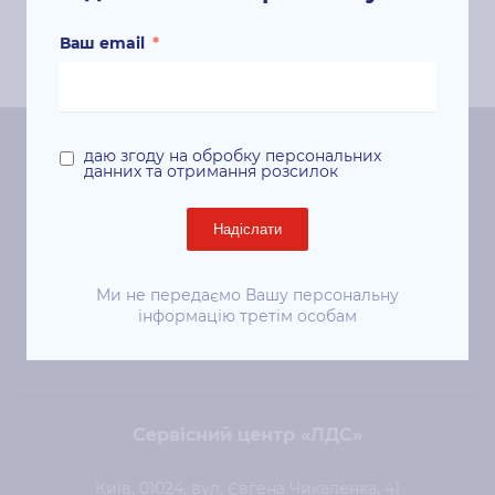
S30610;
Ваш email
*
даю згоду на обробку персональних
Центральний офіс «ЛДС»
данних та отримання розсилок
Київ, 01024, вул. Євгена Чикаленка (Пушкінська), 41
Надіслати
ст. м. «Площа Українських Героїв»
+38 (044) 344-50-85
Ми не передаємо Вашу персональну
інформацію третім особам
sale@lds.com.ua
Сервісний центр «ЛДС»
Київ, 01024, вул. Євгена Чикаленка, 41