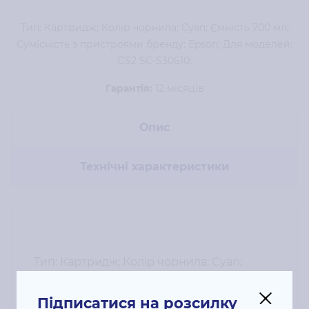
Тип: Картридж; Колір чорнила: Cyan; Ємність 700 мл;
Сумісність з пристроями бренду: Epson; Для моделей:
GS2 SC-S30610;
Гарантія:
12 місяців
Опис
Технічні характеристики
Тип: Картридж; Колір чорнила: Cyan;
Ємність 700 мл; Сумісність з пристроями
бренду: Epson; Для моделей: GS2 SC-
Підписатися на розсилку