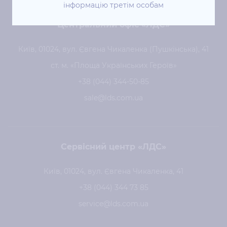
інформацію третім особам
Центральний офіс «ЛДС»
Київ, 01024, вул. Євгена Чикаленка (Пушкінська), 41
ст. м. «Площа Українських Героїв»
+38 (044) 344-50-85
sale@lds.com.ua
Сервісний центр «ЛДС»
Київ, 01024, вул. Євгена Чикаленка, 41
+38 (044) 344 73 85
service@lds.com.ua