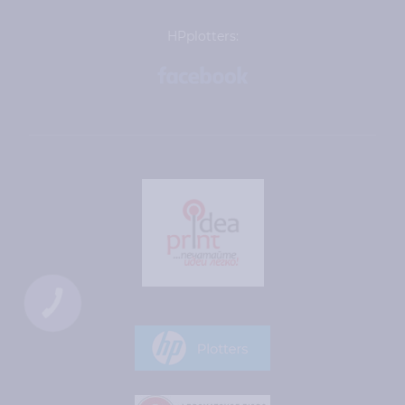
HPplotters:
КНОПКА
ЗВ'ЯЗКУ