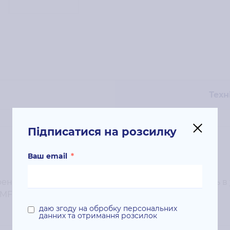
Техн
Підписатися на розсилку
Ваш email
*
нду: Canon; Колір картриджа: блакитний; Кількість в у
MF641/643/645, LBP-621/623;
даю згоду на обробку персональних
данних та отримання розсилок