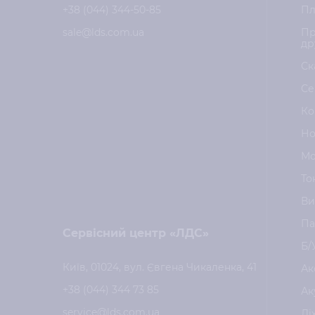
+38 (044) 344-50-85
Пл
sale@lds.com.ua
Пр
др
Ск
Се
Ко
Но
Мо
То
Ви
Па
Сервісний центр «ЛДС»
Б/
Київ, 01024, вул. Євгена Чикаленка, 41
Ак
+38 (044) 344 73 85
Ак
service@lds.com.ua
Лі