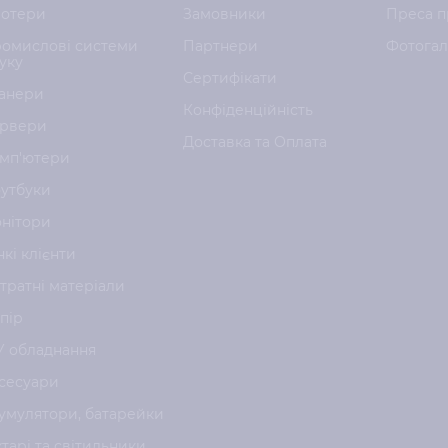
отери
Замовники
Преса п
омислові системи
Партнери
Фотога
уку
Сертифікати
анери
Конфіденційність
рвери
Доставка та Оплата
мп'ютери
утбуки
нітори
нкі клієнти
тратні матеріали
пір
У обладнання
сесуари
умулятори, батарейки
хтарі та світильники