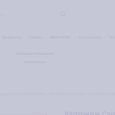
Продукти
Сервіс
ВЕБІНАРИ
Аутсорсинг
Xe
Навчальні військові
тренажери
Canon 054 MF641/643/645, LBP-621/623 Cyan (1200 стор) (3023C002
Картридж Cano