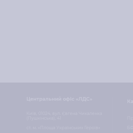
Центральний офіс «ЛДС»
Ка
Київ, 01024, вул. Євгена Чикаленка
(Пушкінська), 41
Пр
ст. м. «Площа Українських Героїв»
Б