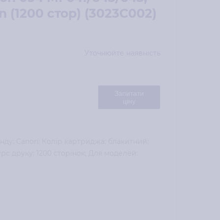
n (1200 стор) (3023C002)
Уточнюйте наявність
Запитати
ціну
нду: Canon; Колір картриджа: блакитний;
сурс друку: 1200 сторінок; Для моделей: