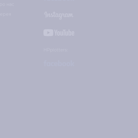
ро нас
лерея
HPplotters: