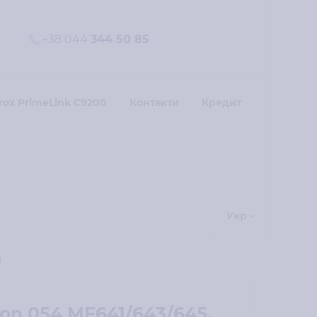
+38 044
344 50 85
rox PrimeLink C9200
Контакти
Кредит
Укр
)
n 054 MF641/643/645,