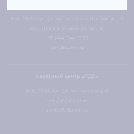
Центральний офіс «ЛДС»
Київ, 01024, вул. Євгена Чикаленка (Пушкінська), 41
ст. м. «Площа Українських Героїв»
+38 (044) 344-50-85
sale@lds.com.ua
Сервісний центр «ЛДС»
Київ, 01024, вул. Євгена Чикаленка, 41
+38 (044) 344 73 85
service@lds.com.ua