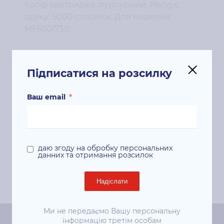
Колір картриджа: пурпурний; Ресурс
друку: 5000 сторінок; Для моделей:
MF650/730;
Підписатися на розсилку
Супутні продукти
Ваш email
*
даю згоду на обробку персональних
данних та отримання розсилок
Надіслати
Ми не передаємо Вашу персональну
інформацію третім особам