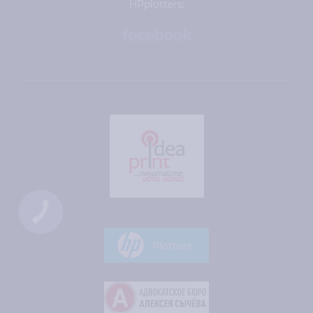
HPplotters:
КНОПКА
ЗВ'ЯЗКУ