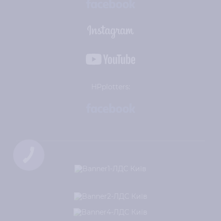
HPplotters:
КНОПКА
ЗВ'ЯЗКУ