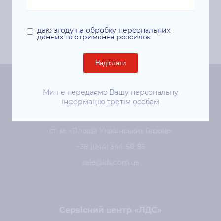
PH3052/3260/WC3215/3225 Black (2*3000
стор) (G&G-106R02782)
даю згоду на обробку персональних
данних та отримання розсилок
Надіслати
Центральний офіс «ЛДС»
Ми не передаємо Вашу персональну
інформацію третім особам
Київ, 01024, вул. Євгена Чикаленка (Пушкінська), 41
ст. м. «Площа Українських Героїв»
+38 (044) 344-50-85
sale@lds.com.ua
Сервісний центр «ЛДС»