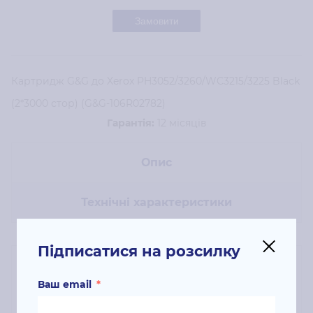
Замовити
Картридж G&G до Xerox PH3052/3260/WC3215/3225 Black
(2*3000 стор) (G&G-106R02782)
Гарантія:
12 місяців
Опис
Технічні характеристики
Підписатися на розсилку
Ваш email
*
Картридж G&G до Xerox