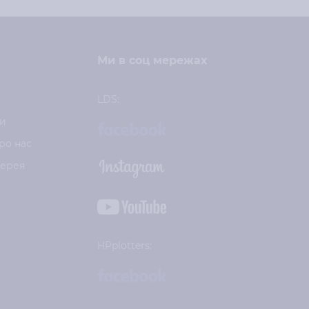
Ми в соц мережах
LDS:
и
ро нас
лерея
HPplotters: