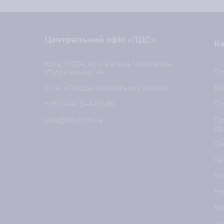
Центральний офіс «ЛДС»
Ка
Київ, 01024, вул. Євгена Чикаленка
(Пушкінська), 41
Пр
ст. м. «Площа Українських Героїв»
Б
+38 (044) 344-50-85
Пл
sale@lds.com.ua
Пр
др
Ск
Се
Ко
Но
Мо