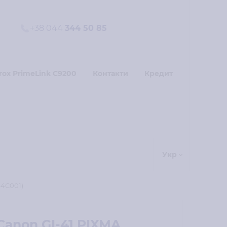
+38 044
344 50 85
rox PrimeLink C9200
Контакти
Кредит
Укр
44C001)
anon GI-41 PIXMA