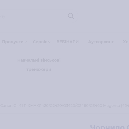
Продукти
Сервіс
ВЕБІНАРИ
Аутсорсинг
Xe
Навчальні військові
тренажери
Canon GI-41 PIXMA G1420/G2420/G3420/G2460/G3460 Magenta (45
Чорнило C