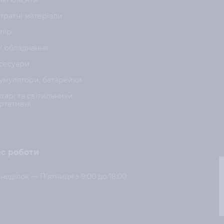
нкі клієнти
тратні матеріали
пір
У обладнання
сесуари
умулятори, батарейки
хтарі та світильники
ртативні
с роботи
неділок — П'ятниця з 9:00 до 18:00