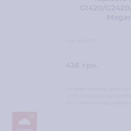
G1420/G2420
Magen
Код:
4544C001
436
грн.
Справжні чорнила Canon були
Canon, що забезпечує постійну
якість кожного роздрукованог