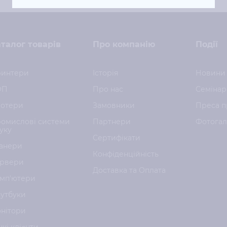
талог товарів
Про компанію
Події
интери
Історія
Новини
ФП
Про нас
Семінар
отери
Замовники
Преса п
омислові системи
Партнери
Фотога
уку
Сертифікати
анери
Конфіденційність
рвери
Доставка та Оплата
мп'ютери
утбуки
нітори