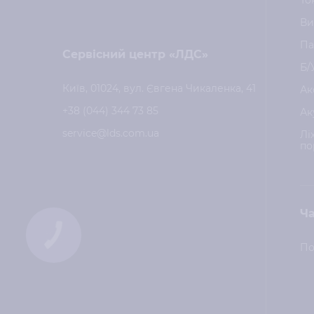
То
Ви
Па
Сервісний центр «ЛДС»
Б/
Київ, 01024, вул. Євгена Чикаленка, 41
Ак
+38 (044) 344 73 85
Ак
service@lds.com.ua
Лі
по
Ча
КНОПКА
ЗВ'ЯЗКУ
По