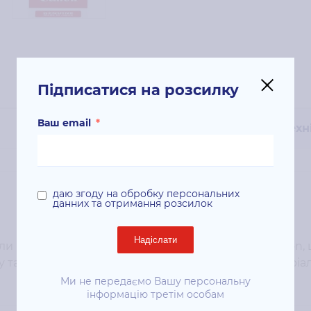
Підписатися на розсилку
Ваш email
*
Техн
даю згоду на обробку персональних
данних та отримання розсилок
Надіслати
и розроблені для надійної роботи принтера Canon, 
у та відмінну якість кожного роздрукованого матеріал
Ми не передаємо Вашу персональну
інформацію третім особам