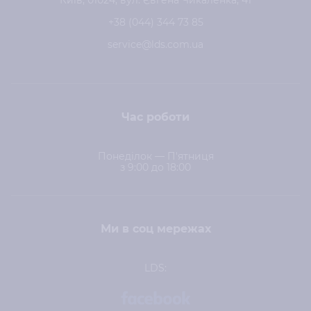
Київ, 01024, вул. Євгена Чикаленка, 41
+38 (044) 344 73 85
service@lds.com.ua
Час роботи
Понеділок — П'ятниця
з 9:00 до 18:00
Ми в соц мережах
LDS: