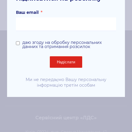
оптимальні результати друку.
Ваш email
*
даю згоду на обробку персональних
данних та отримання розсилок
Центральний офіс «ЛДС»
Київ, 01024, вул. Євгена Чикаленка (Пушкінська), 41
Надіслати
ст. м. «Площа Українських Героїв»
Ми не передаємо Вашу персональну
+38 (044) 344-50-85
інформацію третім особам
sale@lds.com.ua
Сервісний центр «ЛДС»