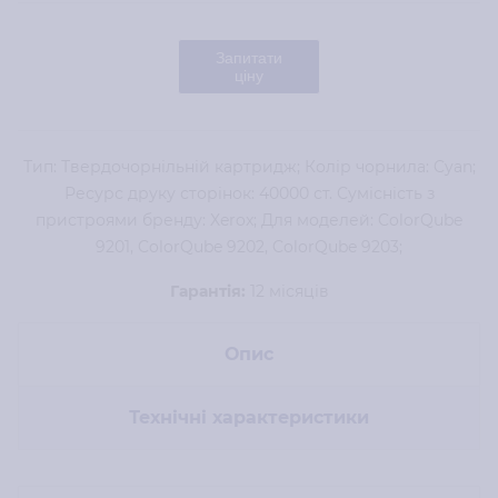
Запитати
ціну
Тип: Твердочорнільній картридж; Колір чорнила: Cyan;
Ресурс друку сторінок: 40000 ст. Сумісність з
пристроями бренду: Xerox; Для моделей: ColorQube
9201, ColorQube 9202, ColorQube 9203;
Гарантія:
12 місяців
Опис
Технічні характеристики