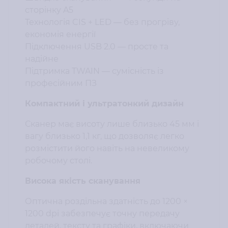
сторінку A5
Технологія CIS + LED — без прогріву,
економія енергії
Підключення USB 2.0 — просте та
надійне
Підтримка TWAIN — сумісність із
професійним ПЗ
Компактний і ультратонкий дизайн
Сканер має висоту лише близько 45 мм і
вагу близько 1,1 кг, що дозволяє легко
розмістити його навіть на невеликому
робочому столі.
Висока якість сканування
Оптична роздільна здатність до 1200 ×
1200 dpi забезпечує точну передачу
деталей, тексту та графіки, включаючи