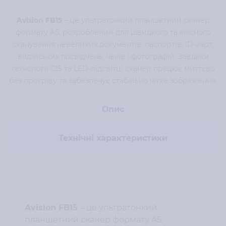
Avision FB15
– це ультратонкий планшетний сканер
формату A5, розроблений для швидкого та якісного
сканування невеликих документів: паспортів, ID-карт,
водійських посвідчень, чеків і фотографій. Завдяки
технології CIS та LED-підсвітці сканер працює миттєво
без прогріву та забезпечує стабільно чітке зображення.
Опис
Технічні характеристики
Avision FB15
– це ультратонкий
планшетний сканер формату A5,