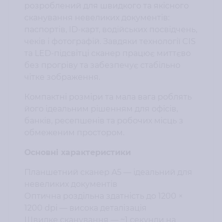
розроблений для швидкого та якісного
сканування невеликих документів:
паспортів, ID-карт, водійських посвідчень,
чеків і фотографій. Завдяки технології CIS
та LED-підсвітці сканер працює миттєво
без прогріву та забезпечує стабільно
чітке зображення.
Компактні розміри та мала вага роблять
його ідеальним рішенням для офісів,
банків, ресепшенів та робочих місць з
обмеженим простором.
Основні характеристики
Планшетний сканер A5 — ідеальний для
невеликих документів
Оптична роздільна здатність до 1200 ×
1200 dpi — висока деталізація
Швидке сканування — ~1 секунди на