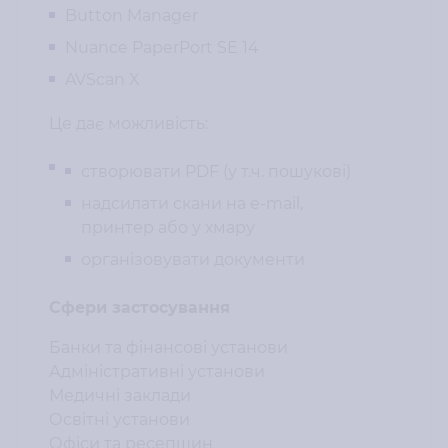
Button Manager
Nuance PaperPort SE 14
AVScan X
Це дає можливість:
створювати PDF (у т.ч. пошукові)
надсилати скани на e-mail,
принтер або у хмару
організовувати документи
Сфери застосування
Банки та фінансові установи
Адміністративні установи
Медичні заклади
Освітні установи
Офіси та ресепшин