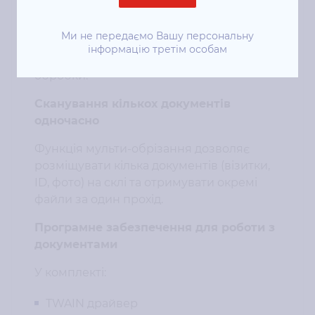
видалення шумів і дефектів
Ми не передаємо Вашу персональну
Це дозволяє отримувати готові до
інформацію третім особам
використання скани без додаткової
обробки.
Сканування кількох документів
одночасно
Функція мульти-обрізання дозволяє
розміщувати кілька документів (візитки,
ID, фото) на склі та отримувати окремі
файли за один прохід.
Програмне забезпечення для роботи з
документами
У комплекті:
TWAIN драйвер