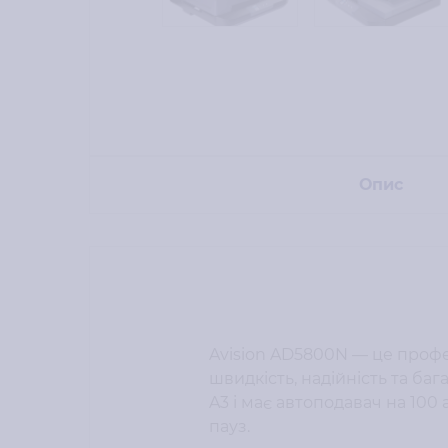
Опис
Avision AD5800N — це профе
швидкість, надійність та баг
A3 і має автоподавач на 100
пауз.