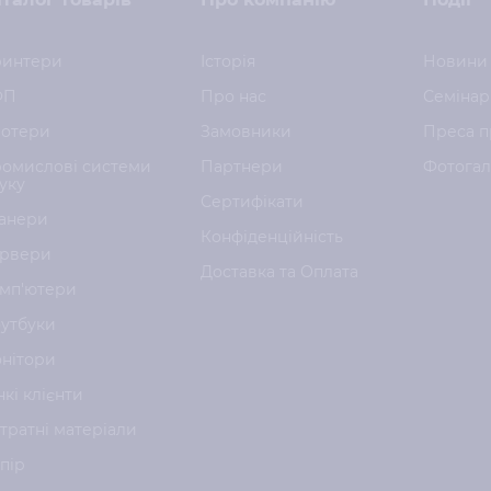
интери
Історія
Новини
ФП
Про нас
Семінар
отери
Замовники
Преса п
омислові системи
Партнери
Фотога
уку
Сертифікати
анери
Конфіденційність
рвери
Доставка та Оплата
мп'ютери
утбуки
нітори
нкі клієнти
тратні матеріали
пір