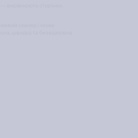
— вирівнюють сторінки,
ежевий сканер і може
льна, швидка та безвідмовна