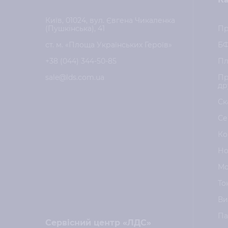
Київ, 01024, вул. Євгена Чикаленка
(Пушкінська), 41
Пр
ст. м. «Площа Українських Героїв»
Б
+38 (044) 344-50-85
Пл
sale@lds.com.ua
Пр
др
Ск
Се
Ко
Но
Мо
То
Ви
Па
Сервісний центр «ЛДС»