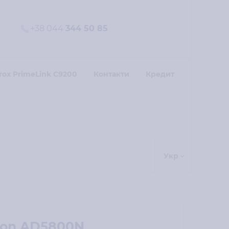
+38 044
344 50 85
rox PrimeLink C9200
Контакти
Кредит
Укр
ion AD5800N