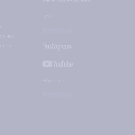
LDS:
и
ро нас
лерея
HPplotters: