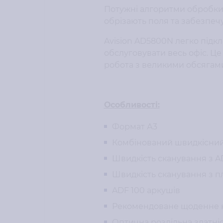
Потужні алгоритми обробки
обрізають поля та забезпечую
Avision AD5800N легко підк
обслуговувати весь офіс. Це
робота з великими обсягами
Особливості:
Формат А3
Комбінований швидкісний
Швидкість сканування з AD
Швидкість сканування з пл
ADF 100 аркушів
Рекомендоване щоденне н
Оптична роздільна здатніс