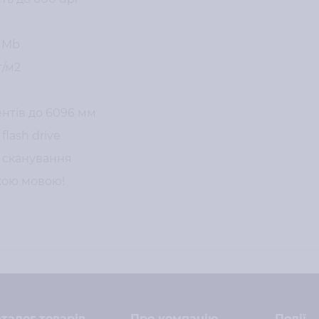
0 Mb
г/м2
нтів до 6096 мм
lash drive
 сканування
кою мовою!
талог товарів
Про компанію
Події