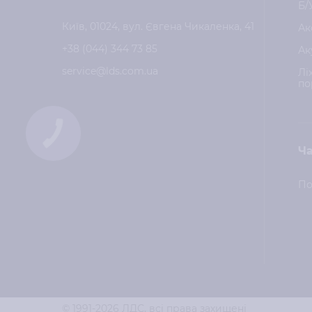
Б/
Київ, 01024, вул. Євгена Чикаленка, 41
Ак
+38 (044) 344 73 85
Ак
service@lds.com.ua
Лі
по
Ча
По
© 1991-2026 ЛДС,
всі права захищені