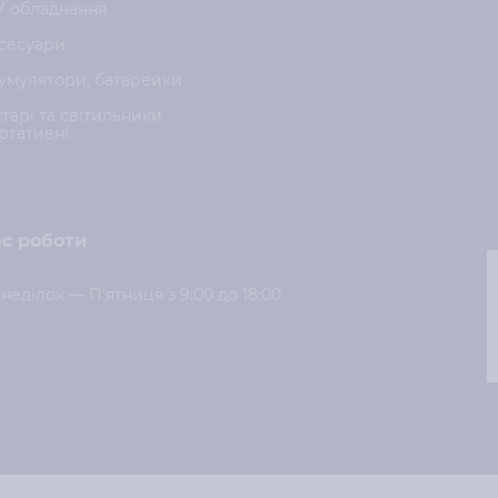
У обладнання
сесуари
умулятори, батарейки
хтарі та світильники
ртативні
с роботи
неділок — П'ятниця з 9:00 до 18:00