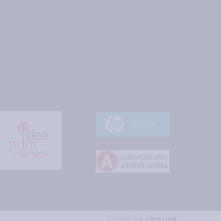
Розробка:
Line
core