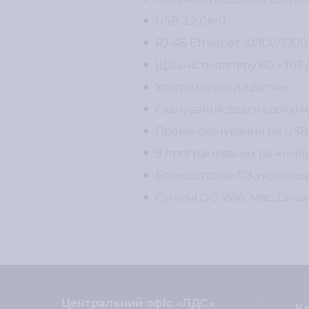
USB 3.2 Gen1
RJ-45 Ethernet 10/100/100
Щільність паперу 60 – 105 
Ультразвуковий датчик
Сканування довгих докуме
Пряме сканування на USB f
9 програмованих режимів
Безкоштовне ПЗ українсь
Сумісні ОС: Win, Mac, Linux
Центральний офіс «ЛДС»
Ка