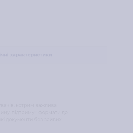
ічні характеристики
вачів, котрим важлива
илину, підтримує формати до
икі документи без зайвих