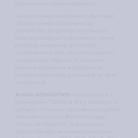
вирізняється своєю надійністю.
Сканер оснащений зручною функцією
обрізки кількох зображень. За
допомогою цієї функції на планшеті
можна розміщувати документи різних
розмірів, наприклад фотографії,
посвідчення особи або візитні картки, і
сканер може обрізати та створити
декілька зображень відповідно до
розмірів оригіналів документів за одне
сканування.
Avision AD345GFWN
поставляється з
драйверами TWAIN та ISIS у комплекті з
набором потужних програмних додатків,
включаючи Avision Button Manager,
AVScan та PaperPort. За допомогою
Button Manager ви можете сканувати