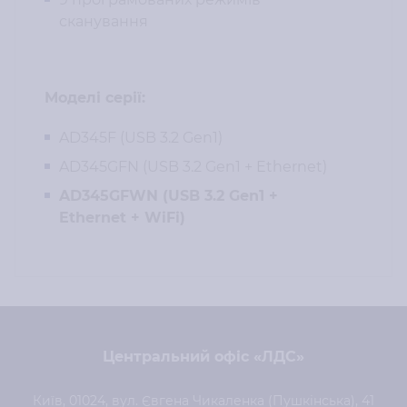
сканування
Моделі серії:
AD345F (USB 3.2 Gen1)
AD345GFN (USB 3.2 Gen1 + Ethernet)
AD345GFWN (USB 3.2 Gen1 +
Ethernet + WiFi)
Центральний офіс «ЛДС»
Київ, 01024, вул. Євгена Чикаленка (Пушкінська), 41