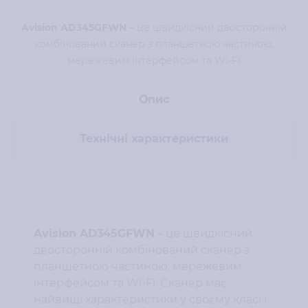
Avision AD345GFWN
– це швидкісний двосторонній
комбінований сканер з планшетною частиною,
мережевим інтерфейсом та Wi-Fi
Опис
Технічні характеристики
Avision AD345GFWN
– це швидкісний
двосторонній комбінований сканер з
планшетною частиною, мережевим
інтерфейсом та Wi-Fi. Cканер має
найвищі характеристики у своєму класі і