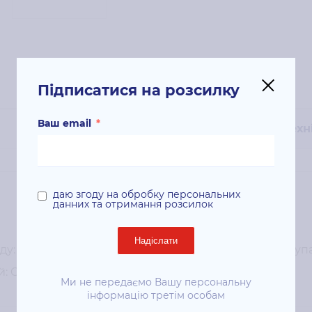
Підписатися на розсилку
Ваш email
*
Техн
даю згоду на обробку персональних
данних та отримання розсилок
Надіслати
: Canon; Колір картриджа: блакитний; Кількість в упак
 C1225iF/C1225;
Ми не передаємо Вашу персональну
інформацію третім особам