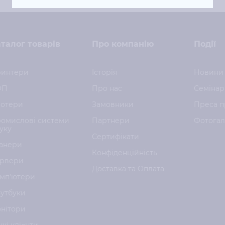
талог товарів
Про компанію
Події
интери
Історія
Новини
ФП
Про нас
Семінар
отери
Замовники
Преса п
омислові системи
Партнери
Фотога
уку
Сертифікати
анери
Конфіденційність
рвери
Доставка та Оплата
мп'ютери
утбуки
нітори