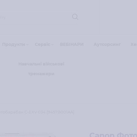
Продукти
Сервіс
ВЕБІНАРИ
Аутсорсинг
Xe
Навчальні військові
тренажери
тобарабан C-EXV 034 [9457B001AA]
Canon Фото