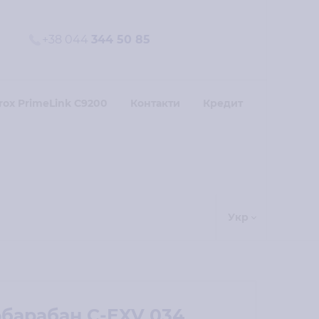
+38 044
344 50 85
rox PrimeLink C9200
Контакти
Кредит
Укр
барабан C-EXV 034