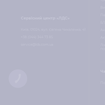
То
Ви
Па
Сервісний центр «ЛДС»
Б/
Київ, 01024, вул. Євгена Чикаленка, 41
Ак
+38 (044) 344 73 85
Ак
service@lds.com.ua
Лі
по
Ча
КНОПКА
ЗВ'ЯЗКУ
По