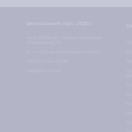
Центральний офіс «ЛДС»
Ка
Київ, 01024, вул. Євгена Чикаленка
(Пушкінська), 41
Пр
ст. м. «Площа Українських Героїв»
Б
+38 (044) 344-50-85
Пл
sale@lds.com.ua
Пр
др
Ск
Се
Ко
Но
Мо