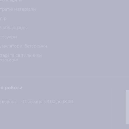
нкі клієнти
тратні матеріали
пір
У обладнання
сесуари
умулятори, батарейки
хтарі та світильники
ртативні
с роботи
неділок — П'ятниця з 9:00 до 18:00