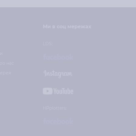
Ми в соц мережах
LDS:
и
ро нас
лерея
HPplotters: