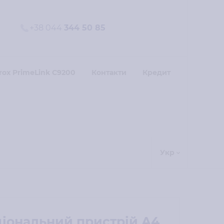
+38 044
344 50 85
rox PrimeLink C9200
Контакти
Кредит
Укр
іональний пристрій A4