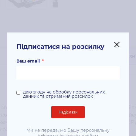
Підписатися на розсилку
Техн
Ваш email
*
даю згоду на обробку персональних
данних та отримання розсилок
ого бізнесу завдяки реалізації функцій друку з мобіл
Надіслати
ному інтуїтивно зрозумілому сенсорному інтерфейсу 
в комплект поставки входять оригінальне чорнило HP
 років.
Ми не передаємо Вашу персональну