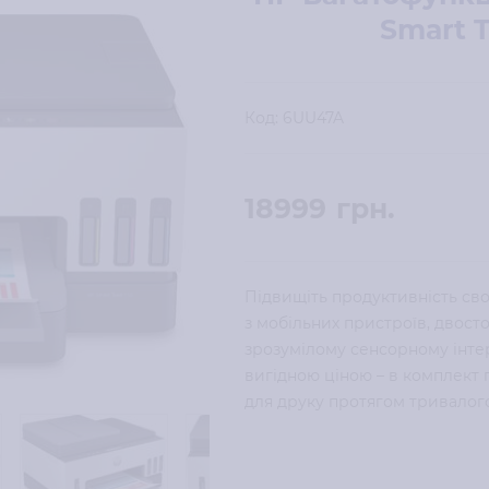
Smart T
Код:
6UU47A
18999
грн.
Підвищіть продуктивність сво
з мобільних пристроїв, двост
зрозумілому сенсорному інтерф
вигідною ціною – в комплект
для друку протягом тривалого 