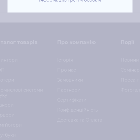
інформацію третім особам
талог товарів
Про компанію
Події
интери
Історія
Новини
ФП
Про нас
Семінар
отери
Замовники
Преса п
омислові системи
Партнери
Фотога
уку
Сертифікати
анери
Конфіденційність
рвери
Доставка та Оплата
мп'ютери
утбуки