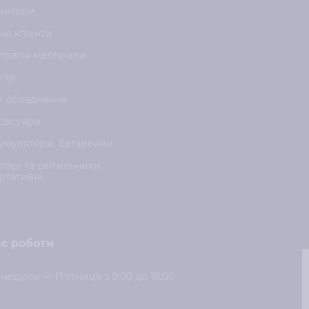
нітори
нкі клієнти
тратні матеріали
пір
У обладнання
сесуари
умулятори, батарейки
хтарі та світильники
ртативні
с роботи
неділок — П'ятниця з 9:00 до 18:00