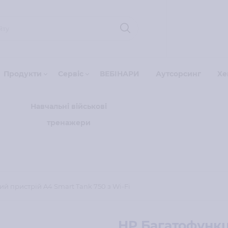
Продукти
Сервіс
ВЕБІНАРИ
Аутсорсинг
Xe
Навчальні військові
тренажери
й пристрій A4 Smart Tank 750 з Wi-Fi
HP Багатофункц