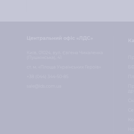
Центральний офіс «ЛДС»
Ка
Київ, 01024, вул. Євгена Чикаленка
(Пушкінська), 41
Пр
ст. м. «Площа Українських Героїв»
Б
+38 (044) 344-50-85
Пл
sale@lds.com.ua
Пр
др
Ск
Се
Ко
Но