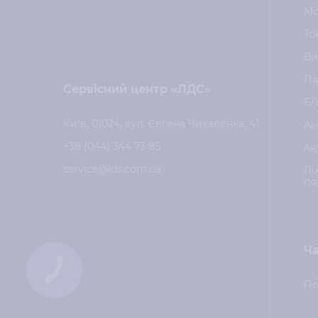
Мо
То
Ви
Па
Сервісний центр «ЛДС»
Б/
Київ, 01024, вул. Євгена Чикаленка, 41
Ак
+38 (044) 344 73 85
Ак
service@lds.com.ua
Лі
по
Ча
КНОПКА
ЗВ'ЯЗКУ
По