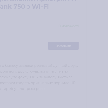
ank 750 з Wi-Fi
В наявності
Замовити
го бізнесу завдяки реалізації функцій друку
ороннього друку, сучасному інтуїтивно
ейсу та факсу. Оцініть чудову якість за
 поставки входять оригінальне чорнило HP
терміну – до трьох років.