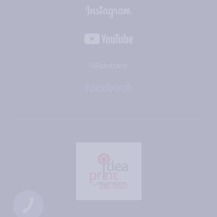
HPplotters:
КНОПКА
ЗВ'ЯЗКУ