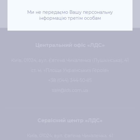
Ми не передаємо Вашу персональну
інформацію третім особам
Центральний офіс «ЛДС»
Київ, 01024, вул. Євгена Чикаленка (Пушкінська), 41
ст. м. «Площа Українських Героїв»
+38 (044) 344-50-85
sale@lds.com.ua
Сервісний центр «ЛДС»
Київ, 01024, вул. Євгена Чикаленка, 41