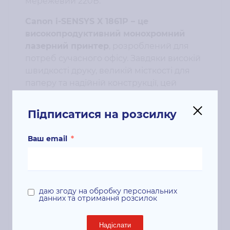
мережевий 220В.
Canon i-SENSYS X 1861P – це
високопродуктивний монохромний
лазерний принтер
, розроблений для
потреб сучасного офісу. Завдяки високій
швидкості друку, великій місткості для
паперу та надійній конструкції, цей
принтер забезпечує стабільну та
ефективну роботу навіть у великих
Підписатися на розсилку
робочих групах. Його компактний
дизайн, підтримка мобільного друку та
Ваш email
*
захищений друк роблять його ідеальним
рішенням для будь-якого офісного
середовища.
Основні характеристики:
даю згоду на обробку персональних
данних та отримання розсилок
Тип друку:
монохромний лазерний
Надіслати
Швидкість друку:
до 61 сторінки за