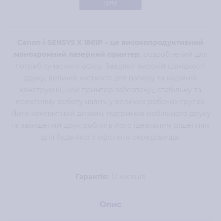
ціну
Canon i-SENSYS X 1861P – це високопродуктивний
монохромний лазерний принтер
, розроблений для
потреб сучасного офісу. Завдяки високій швидкості
друку, великій місткості для паперу та надійній
конструкції, цей принтер забезпечує стабільну та
ефективну роботу навіть у великих робочих групах.
Його компактний дизайн, підтримка мобільного друку
та захищений друк роблять його ідеальним рішенням
для будь-якого офісного середовища.
Гарантія:
12 місяців
Опис