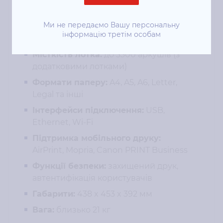
хвилину
Ми не передаємо Вашу персональну
Максимальна роздільна здатність:
інформацію третім особам
1200 x 1200 dpi
Місткість лотка:
до 3300 аркушів (з
додатковими лотками)
Формати паперу:
A4, A5, A6, Letter,
Legal та інші
Інтерфейси підключення:
USB,
Ethernet, Wi-Fi
Підтримка мобільного друку:
AirPrint, Mopria, Canon PRINT Business
Функції безпеки:
захищений друк,
автентифікація користувачів
Габарити:
438 x 453 x 392 мм
Вага:
близько 21 кг