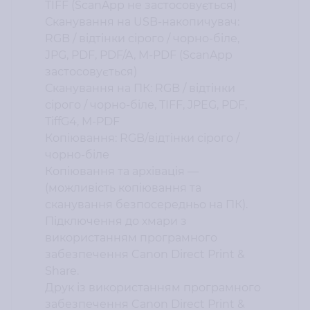
TIFF (ScanApp не застосовується)
Сканування на USB-накопичувач:
RGB / відтінки сірого / чорно-біле,
JPG, PDF, PDF/A, M-PDF (ScanApp
застосовується)
Сканування на ПК: RGB / відтінки
сірого / чорно-біле, TIFF, JPEG, PDF,
TiffG4, M-PDF
Копіювання: RGB/відтінки сірого /
чорно-біле
Копіювання та архівація —
(можливість копіювання та
сканування безпосередньо на ПК).
Підключення до хмари з
використанням програмного
забезпечення Canon Direct Print &
Share.
Друк із використанням програмного
забезпечення Canon Direct Print &