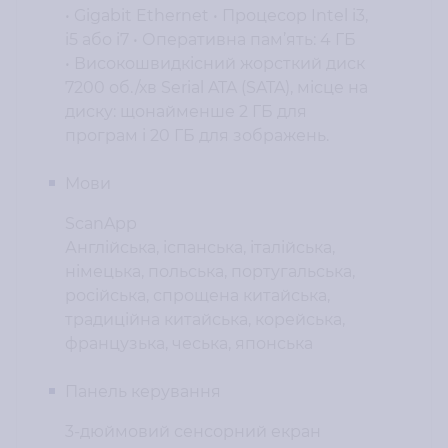
• Gigabit Ethernet • Процесор Intel i3,
i5 або i7 • Оперативна пам’ять: 4 ГБ
• Високошвидкісний жорсткий диск
7200 об./хв Serial ATA (SATA), місце на
диску: щонайменше 2 ГБ для
програм і 20 ГБ для зображень.
Мови
ScanApp
Англійська, іспанська, італійська,
німецька, польська, португальська,
російська, спрощена китайська,
традиційна китайська, корейська,
французька, чеська, японська
Панель керування
3-дюймовий сенсорний екран