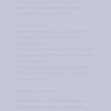
Покращена якість 600/600 точок/
дюйм = 0,5 дюйма/с (кольорове),
1,5 дюйма/с (монохромне)
СКАНУВАННЯ
Чорновий режим 200 точок/дюйм =
1 дюйм/с (кольорове), 3 дюйми/с
(монохромне)
Стандартний режим 300 точок/дюйм
= 0,5 дюйма/с (кольорове), 1,5 дюйма/с
(монохромне)
Покращена якість 600 точок/дюйм =
0,33 дюйма/с (кольорове), 1 дюйм/с
(монохромне)
Режими сканування
Сканування на USB-накопичувач:
RGB / відтінки сірого / чорно-біле,