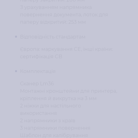
З урахуванням напрямника
повернення документа, лоток для
паперу відкритий: 253 мм
Відповідність стандартам
Європа: маркування CE, інші країни:
сертифікація CB
Комплектація
Сканер Lm36
Монтажні кронштейни для принтера,
кріплення й викрутка на 3 мм
2 ніжки для настільного
використання
2 напрямники з країв
3 напрямники повернення
Шаблон для калібрування