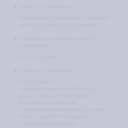
Технологія сканування
Один сенсор SingleSensor із кількома
світлодіодними підсвічуваннями
Максимальна роздільна здатність
(точок/дюйм)
600 точок/дюйм
Швидкість сканування
КОПІЮВАННЯ
Чорновий режим 300/300 точок/
дюйм = 1 дюйм/с (кольорове),
3 дюйми/с (монохромне)
Стандартний режим 300/600 точок/
дюйм = 1 дюйм/с (кольорове),
3 дюйми/с (монохромне)