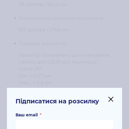
38 дюймів / 965,2 мм
Максимальна довжина сканування
109 дюймів / 2768 мм
Товщина документа
Принтер призначено для сканування
паперу для САПР для принтерів
Canon iPF.
Мін. = 0,07 мм
Макс. = 0,8 мм
Точність сканування
Підписатися на розсилку
Точність 0,2 % +/-1 піксель
Ваш email
*
Інтерфейс USB