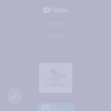
HPplotters:
КНОПКА
ЗВ'ЯЗКУ