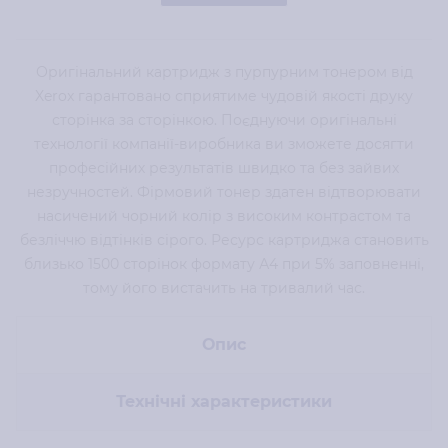
Оригінальний картридж з пурпурним тонером від
Xerox гарантовано сприятиме чудовій якості друку
сторінка за сторінкою. Поєднуючи оригінальні
технології компанії-виробника ви зможете досягти
професійних результатів швидко та без зайвих
незручностей. Фірмовий тонер здатен відтворювати
насичений чорний колір з високим контрастом та
безліччю відтінків сірого. Ресурс картриджа становить
близько 1500 сторінок формату А4 при 5% заповненні,
тому його вистачить на тривалий час.
Опис
Технічні характеристики