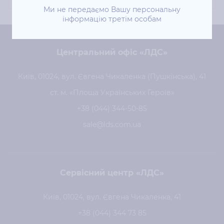
Ми не передаємо Вашу персональну
інформацію третім особам
Центральний офіс «ЛДС»
Київ, 01024, вул. Євгена Чикаленка (Пушкінська), 41
ст. м. «Площа Українських Героїв»
+38 (044) 344-50-85
sale@lds.com.ua
Сервісний центр «ЛДС»
Київ, 01024, вул. Євгена Чикаленка, 41
+38 (044) 344 73 85