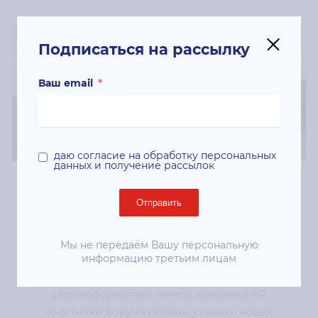
Подписаться на рассылку
Ваш email
*
даю согласие на обработку персональных
данных и получение рассылок
Форум НР
Отправить
17.09.2013
17 сентября 2013 года состоялся первый «Форум
Мы не передаём Вашу персональную
информацию третьим лицам
профессионалов рынка широкоформатной
печати», посвещенный решениям лидера рынка
широкоформатной печати, компании HP.
Участники форума первые узнали о новых